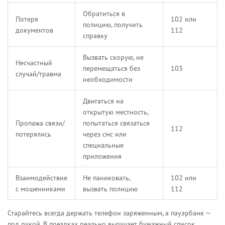
Обратиться в
Потеря
102 или
полицию, получить
документов
112
справку
Вызвать скорую, не
Несчастный
перемещаться без
103
случай/травма
необходимости
Двигаться на
открытую местность,
Пропажа связи/
попытаться связаться
112
потерялись
через смс или
специальные
приложения
Взаимодействие
Не паниковать,
102 или
с мошенниками
вызвать полицию
112
Старайтесь всегда держать телефон заряженным, а пауэрбанк —
под рукой. В поездках реально выручает бумажный список