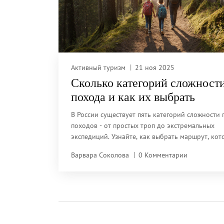
Активный туризм
21 ноя 2025
Сколько категорий сложност
похода и как их выбрать
В России существует пять категорий сложности
походов - от простых троп до экстремальных
экспедиций. Узнайте, как выбрать маршрут, ко
подходит именно вам, и почему нельзя переска
Варвара Соколова
0 Комментарии
через уровни.