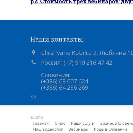
p.s. Стоимость трех вебинаров: двух
Наши контакты:
ulica Ivane Kobilce 2, Любляна 
Россия: (+7) 910 216 47 42
Словения:
(+386) 68 607 624
(+386) 64 236 269
© 2015
Главная
О нас
Наши услуги
Бизнес в Словен
Наш видеоблог
Вебинары
Роды в Словении