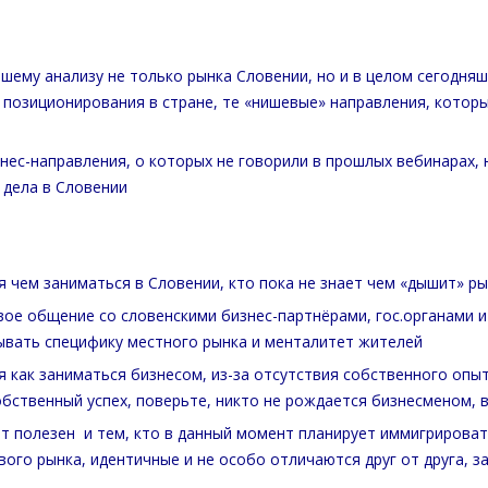
шему анализу не только рынка Словении, но и в целом сегодняш
 позиционирования в стране, те «нишевые» направления, кото
ес-направления, о которых не говорили в прошлых вебинарах, 
 дела в Словении
ия чем заниматься в Словении, кто пока не знает чем «дышит» р
овое общение со словенскими бизнес-партнёрами, гос.органами и
ывать специфику местного рынка и менталитет жителей
ия как заниматься бизнесом, из-за отсутствия собственного оп
собственный успех, поверьте, никто не рождается бизнесменом, 
дет полезен и тем, кто в данный момент планирует иммигрирова
рового рынка, идентичные и не особо отличаются друг от друга, 