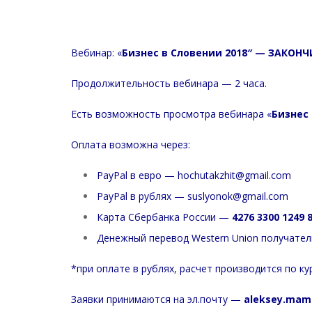
Вебинар: «
Бизнес в Словении 2018″ —
ЗАКОНЧИЛ
Продолжительность
вебинара — 2 часа.
Есть возможность просмотра вебинара «
Бизнес
Оплата возможна через:
PayPal в евро —
hochutakzhit@gmail.com
PayPal в рублях —
suslyonok@gmail.com
Карта Сбербанка России —
4276 3300 1249 
Денежный перевод Western Union
получател
*при оплате в рублях, расчет производится по к
Заявки принимаются на эл.почту —
aleksey.mam