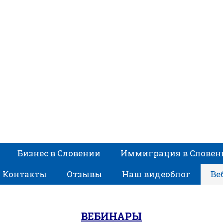
Вебинары
Бизнес в Словении
Иммиграция в Слове
Главная
Вебинары
Контакты
Отзывы
Наш видеоблог
Ве
ВЕБИНАРЫ