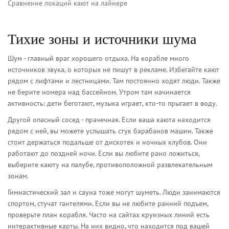
Сравнение локаций кают на лайнере
Тихие зоны и источники шума
Шум - главный враг хорошего отдыха. На корабле много
источников звука, о которых не пишут в рекламе. Избегайте кают
рядом с лифтами и лестницами. Там постоянно ходят люди. Также
не берите номера над бассейном. Утром там начинается
активность: дети беготают, музыка играет, кто-то прыгает в воду.
Другой опасный сосед - прачечная. Если ваша каюта находится
рядом с ней, вы можете услышать стук барабанов машин. Также
стоит держаться подальше от дискотек и ночных клубов. Они
работают до поздней ночи. Если вы любите рано ложиться,
выберите каюту на палубе, противоположной развлекательным
зонам.
Гимнастический зал и сауна тоже могут шуметь. Люди занимаются
спортом, стучат гантелями. Если вы не любите ранний подъем,
проверьте план корабля. Часто на сайтах круизных линий есть
интерактивные карты. На них видно, что находится под вашей