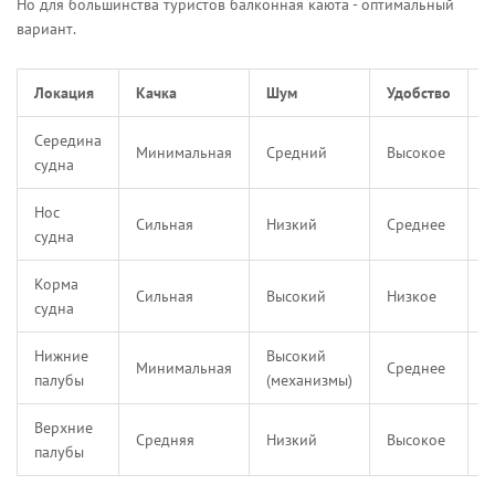
Но для большинства туристов балконная каюта - оптимальный
вариант.
Локация
Качка
Шум
Удобство
Ц
Середина
Минимальная
Средний
Высокое
С
судна
Нос
Сильная
Низкий
Среднее
Н
судна
Корма
Сильная
Высокий
Низкое
С
судна
Нижние
Высокий
Минимальная
Среднее
Н
палубы
(механизмы)
Верхние
Средняя
Низкий
Высокое
В
палубы