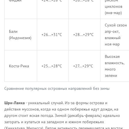
Фиджи
+24...+28°C
+26...+28°C
риском
циклонов
(янв-мар)
Сухой сезон
Бали
апр-окт,
+26...+31°C
+28...+29°C
(Индонезия)
влажный
ноя-мар
Высокая
влажность,
Коста-Рика
+25...+28°C
+27...+29°C
много
зелени
Сравнение популярных островных направлений без зимы
Шри-Ланка
- уникальный случай. Из-за формы острова и
действия муссонов, когда на одном побережье идут дожди, на
другом стоит ясная погода. Зимой (декабрь-февраль) идеально
загорать и купаться на западном и южном побережьях
(Хиккадува, Мирисса). Летом активность перемещается на восток