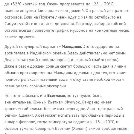
до +32°C круглый год. Океан прогревается до +28...+30°C.
Главная ловушка Таиланда - сезон дождей. Он разный для разных
островов. Если на Пхукете ливни идут с мая по октябрь, то на
Самуи сухой сезон длится до января. Поэтому, выбирая тайский
остров, всегда проверяйте график муссонов на конкретный месяц
вашего прилета.
Другой популярный вариант -
Мальдивы
. Это государство на
архипелаге в Индийском океане. Здесь действительно нет зимы.
Два сезона: сухой (ноябрь-апрель) и влажный (май-октябрь).
Даже в сезон дождей солнце светит большую часть дня, а ливни
обычно кратковременны. Мальдивы идеальны для тех, кто хочет
полного релакса, чистейшей воды и отсутствия необходимости
планировать сложные экскурсии.
Не стоит забывать и о
Вьетнаме
, но тут нужно быть
внимательнее. Южный Вьетнам (Фукуок, Камрань) имеет
тропический климат без резких перепадов. А вот центральный
регион (Дананг, Хюэ) может испытывать прохладные периоды в
январе-феврале, когда температура падает до +18...+20°C, и
бывают туманы. Северный Вьетнам (Халонг) зимой вообще может