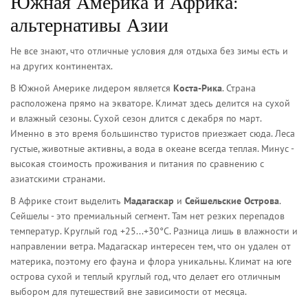
Южная Америка и Африка:
альтернативы Азии
Не все знают, что отличные условия для отдыха без зимы есть и
на других континентах.
В Южной Америке лидером является
Коста-Рика
. Страна
расположена прямо на экваторе. Климат здесь делится на сухой
и влажный сезоны. Сухой сезон длится с декабря по март.
Именно в это время большинство туристов приезжает сюда. Леса
густые, животные активны, а вода в океане всегда теплая. Минус -
высокая стоимость проживания и питания по сравнению с
азиатскими странами.
В Африке стоит выделить
Мадагаскар
и
Сейшельские Острова
.
Сейшелы - это премиальный сегмент. Там нет резких перепадов
температур. Круглый год +25...+30°C. Разница лишь в влажности и
направлении ветра. Мадагаскар интересен тем, что он удален от
материка, поэтому его фауна и флора уникальны. Климат на юге
острова сухой и теплый круглый год, что делает его отличным
выбором для путешествий вне зависимости от месяца.