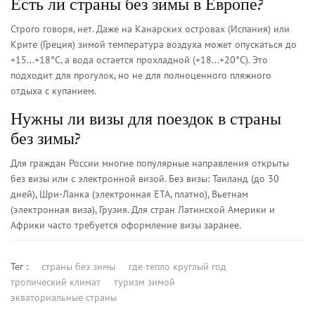
Есть ли страны без зимы в Европе?
Строго говоря, нет. Даже на Канарских островах (Испания) или
Крите (Греция) зимой температура воздуха может опускаться до
+15...+18°C, а вода остается прохладной (+18...+20°C). Это
подходит для прогулок, но не для полноценного пляжного
отдыха с купанием.
Нужны ли визы для поездок в страны
без зимы?
Для граждан России многие популярные направления открыты
без визы или с электронной визой. Без визы: Таиланд (до 30
дней), Шри-Ланка (электронная ETA, платно), Вьетнам
(электронная виза), Грузия. Для стран Латинской Америки и
Африки часто требуется оформление визы заранее.
Тег :
страны без зимы
где тепло круглый год
тропический климат
туризм зимой
экваториальные страны