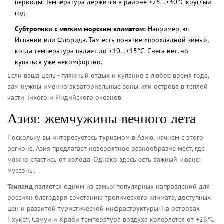
периоды. Температура держится в районе +25...+30°C круглый
год.
Субтропики с мягким морским климатом:
Например, юг
Испании или Флорида. Там есть понятие «прохладной зимы»,
когда температура падает до +10...+15°C. Снега нет, но
купаться уже некомфортно.
Если ваша цель - пляжный отдых и купание в любое время года,
вам нужны именно экваториальные зоны или острова в теплой
части Тихого и Индийского океанов.
Азия: жемчужины вечного лета
Поскольку вы интересуетесь туризмом в Азию, начнем с этого
региона. Азия предлагает невероятное разнообразие мест, где
можно спастись от холода. Однако здесь есть важный нюанс:
муссоны.
Таиланд
является
одним из самых популярных направлений для
россиян благодаря сочетанию тропического климата, доступных
цен и развитой туристической инфраструктуры
. На островах
Пхукет, Самуи и Краби температура воздуха колеблется от +26°C