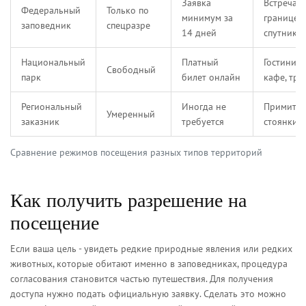
Заявка
Встреча н
Федеральный
Только по
минимум за
границе,
заповедник
спецразре
14 дней
спутник
Национальный
Платный
Гостиницы
Свободный
парк
билет онлайн
кафе, тро
Региональный
Иногда не
Примитив
Умеренный
заказник
требуется
стоянки
Сравнение режимов посещения разных типов территорий
Как получить разрешение на
посещение
Если ваша цель - увидеть редкие природные явления или редких
животных, которые обитают именно в заповедниках, процедура
согласования становится частью путешествия. Для получения
доступа нужно подать официальную заявку. Сделать это можно