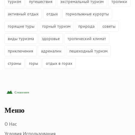
туризм
путешествия
экстремальный туризм
тропики
активный отдых
отдых
горнолыжные курорты
горящие туры
горный туризм
природа
советы
виды туризма
здоровье
тропический климат
приключения
адреналин
пешеходный туризм
страны
горы
отдых в горах
Меню
О Нас
Условия Использования