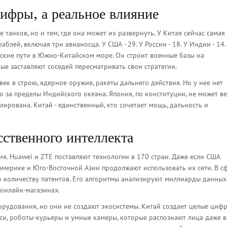
ифры, а реальное влияние
е танков, но и тем, где она может их развернуть. У Китая сейчас самая
лей, включая три авианосца. У США - 29. У России - 18. У Индии - 14.
рские пути в Южно-Китайском море. Он строит военные базы на
ые заставляют соседей пересматривать свои стратегии.
ек в строю, ядерное оружие, ракеты дальнего действия. Но у нее нет
о за пределы Индийского океана. Япония, по конституции, не может ве
олирована. Китай - единственный, кто сочетает мощь, дальность и
сственного интеллекта
я. Huawei и ZTE поставляют технологии в 170 стран. Даже если США
Америке и Юго-Восточной Азии продолжают использовать их сети. В с
 количеству патентов. Его алгоритмы анализируют миллиарды данных 
 онлайн-магазинах.
орудования, но они не создают экосистемы. Китай создает целые циф
и, роботы-курьеры и умные камеры, которые распознают лица даже в 