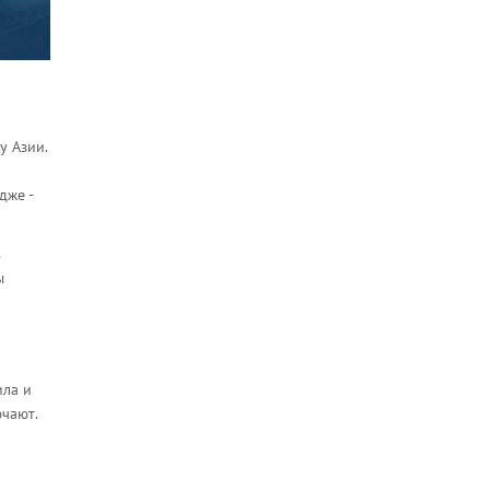
у Азии.
дже -
в
ы
ила и
ючают.