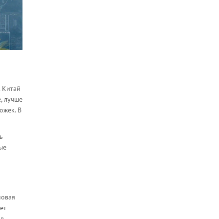
. Китай
, лучше
ожек. В
ь
ые
новая
ет
в.