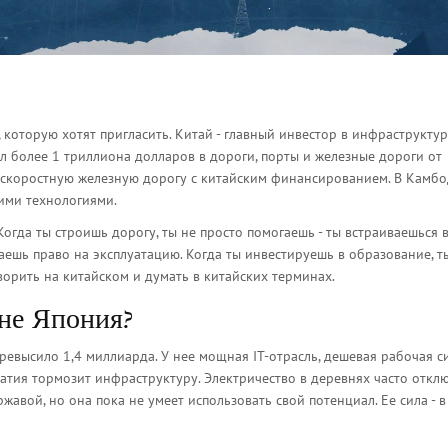
а, которую хотят пригласить. Китай - главный инвестор в инфраструктур
л более 1 триллиона долларов в дороги, порты и железные дороги от
оскоростную железную дорогу с китайским финансированием. В Камбо
кими технологиями.
Когда ты строишь дорогу, ты не просто помогаешь - ты встраиваешься 
аешь право на эксплуатацию. Когда ты инвестируешь в образование, т
орить на китайском и думать в китайских терминах.
не Япония?
ревысило 1,4 миллиарда. У нее мощная IT-отрасль, дешевая рабочая с
ратия тормозит инфраструктуру. Электричество в деревнях часто откл
жавой, но она пока не умеет использовать свой потенциал. Ее сила - в