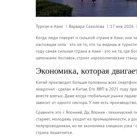
Туризм в Азии
Варвара Соколова
17 янв 2026
Когда люди говорят о сильной стране в Азии, они 
настоящая сила - это не то, что ты видишь в туристи
году самая сильная страна в Азии - это не та, где б
цепочками поставок, строит аэрокосмические станци
Экономика, которая двигае
Китай производит больше половины всех смартфоно
микрочип - сделан в Китае. Его ВВП в 2025 году пр
вместе взятых. Даже когда глобальные рынки падаю
зависит от одного сектора. У нее есть производств
Сравните это с Японией. Да, Япония - технический г
стареет, молодежь уходит из промышленности, а до
полупроводниках, но ее экономика слишком узка - с
страна пошатнется.