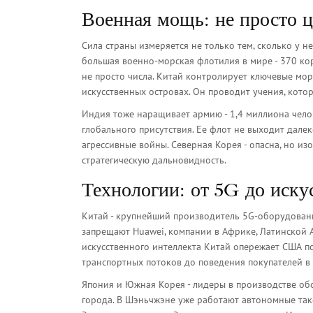
Военная мощь: не просто ц
Сила страны измеряется не только тем, сколько у не
большая военно-морская флотилия в мире - 370 кораб
не просто числа. Китай контролирует ключевые мо
искусственных островах. Он проводит учения, котор
Индия тоже наращивает армию - 1,4 миллиона челов
глобального присутствия. Ее флот не выходит далек
агрессивные войны. Северная Корея - опасна, но из
стратегическую дальновидность.
Технологии: от 5G до иску
Китай - крупнейший производитель 5G-оборудовани
запрещают Huawei, компании в Африке, Латинской 
искусственного интеллекта Китай опережает США по
транспортных потоков до поведения покупателей в
Япония и Южная Корея - лидеры в производстве об
города. В Шэньчжэне уже работают автономные такс