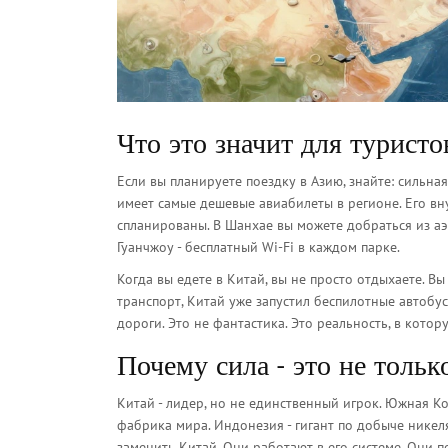
Что это значит для туристо
Если вы планируете поездку в Азию, знайте: сильная
имеет самые дешевые авиабилеты в регионе. Его внут
спланированы. В Шанхае вы можете добраться из аэр
Гуанчжоу - бесплатный Wi-Fi в каждом парке.
Когда вы едете в Китай, вы не просто отдыхаете. Вы
транспорт, Китай уже запустил беспилотные автобус
дороги. Это не фантастика. Это реальность, в кото
Почему сила - это не тольк
Китай - лидер, но не единственный игрок. Южная Ко
фабрика мира. Индонезия - гигант по добыче никел
заменить Китай. Они работают в его системе. Они п