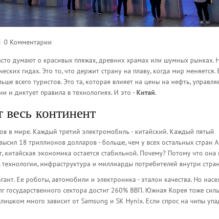
0 Комментарии
часто думают о красивых пляжах, древних храмах или шумных рынках. 
ческих гидах. Это то, что держит страну на плаву, когда мир меняется.
ольше всего туристов. Это та, которая влияет на цены на нефть, управля
и и диктует правила в технологиях. И это -
Китай
.
т весь континент
в в мире. Каждый третий электромобиль - китайский. Каждый пятый
евысил 18 триллионов долларов - больше, чем у всех остальных стран 
т, китайская экономика остается стабильной. Почему? Потому что она 
о, технологии, инфраструктура и миллиарды потребителей внутри стра
игант. Ее роботы, автомобили и электроника - эталон качества. Но нас
лг государственного сектора достиг 260% ВВП. Южная Корея тоже силь
лишком много зависит от Samsung и SK Hynix. Если спрос на чипы упад