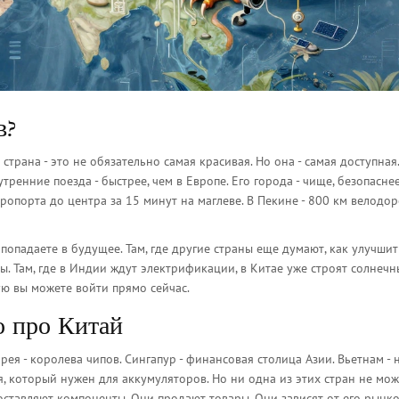
в?
 страна - это не обязательно самая красивая. Но она - самая доступная
ренние поезда - быстрее, чем в Европе. Его города - чище, безопаснее
опорта до центра за 15 минут на маглеве. В Пекине - 800 км велодор
 попадаете в будущее. Там, где другие страны еще думают, как улучшит
ы. Там, где в Индии ждут электрификации, в Китае уже строят солнечн
рую вы можете войти прямо сейчас.
о про Китай
рея - королева чипов. Сингапур - финансовая столица Азии. Вьетнам - 
я, который нужен для аккумуляторов. Но ни одна из этих стран не мож
оставляют компоненты. Они продают товары. Они зависят от его рынко