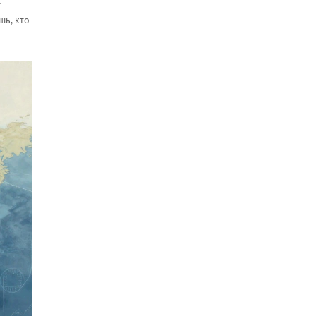
т
шь, кто