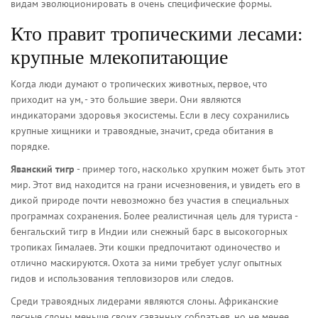
видам эволюционировать в очень специфические формы.
Кто правит тропическими лесами:
крупные млекопитающие
Когда люди думают о тропических животных, первое, что
приходит на ум, - это большие звери. Они являются
индикаторами здоровья экосистемы. Если в лесу сохранились
крупные хищники и травоядные, значит, среда обитания в
порядке.
Яванский тигр
- пример того, насколько хрупким может быть этот
мир. Этот вид находится на грани исчезновения, и увидеть его в
дикой природе почти невозможно без участия в специальных
программах сохранения. Более реалистичная цель для туриста -
бенгальский тигр
в Индии или
снежный барс
в высокогорных
тропиках Гималаев. Эти кошки предпочитают одиночество и
отлично маскируются. Охота за ними требует услуг опытных
гидов и использования тепловизоров или следов.
Среди травоядных лидерами являются
слоны
. Африканские
лесные слоны меньше своих саванных собратьев, но не менее