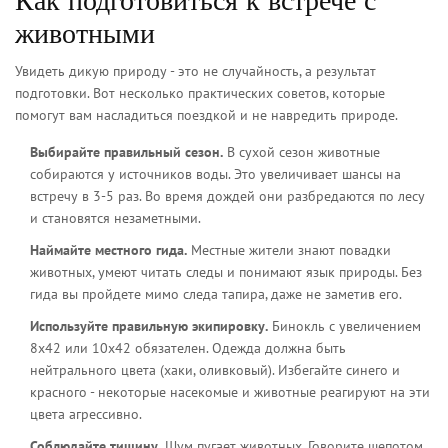
Как подготовиться к встрече с
животными
Увидеть дикую природу - это не случайность, а результат
подготовки. Вот несколько практических советов, которые
помогут вам насладиться поездкой и не навредить природе.
Выбирайте правильный сезон.
В сухой сезон животные
собираются у источников воды. Это увеличивает шансы на
встречу в 3-5 раз. Во время дождей они разбредаются по лесу
и становятся незаметными.
Наймайте местного гида.
Местные жители знают повадки
животных, умеют читать следы и понимают язык природы. Без
гида вы пройдете мимо следа тапира, даже не заметив его.
Используйте правильную экипировку.
Бинокль с увеличением
8x42 или 10x42 обязателен. Одежда должна быть
нейтрального цвета (хаки, оливковый). Избегайте синего и
красного - некоторые насекомые и животные реагируют на эти
цвета агрессивно.
Соблюдайте тишину.
Шум пугает животных. Говорите шепотом,