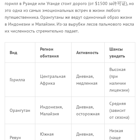
горилл в Руанде или Уганде стоит дорого (от $1500 за许可证), но
это одна из самых эмоциональных встреч в жизни любого
путешественника. Орангутаны же ведут одиночный образ жизни
в Индонезии и Малайзии. Из-за вырубки лесов пальмового масла
их численность стремительно падает.
Регион
Шансы
Вид
Активность
обитания
увидеть
Высокая
Центральная
Дневная,
(при
Горилла
Африка
медленная
наличии
лицензии)
Средняя
Индонезия,
Дневная,
Орангутан
(зависит
Малайзия
осторожная
от сезона)
Низкая
Южная
Дневная,
Ревун
(чаще