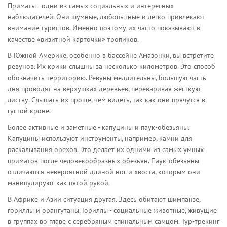
Приматы - одни из самых социальных и интересных
наблюдателей. Они шумные, любопытные и легко привлекают
внимание туристов. Именно поэтому их часто показывают в
качестве «визитной карточки» тропиков.
В Южной Америке, особенно в бассейне Амазонки, вы встретите
ревунов
. Их крики слышны за несколько километров. Это способ
обозначить территорию. Ревуны медлительны, большую часть
дня проводят на верхушках деревьев, переваривая жесткую
листву. Слышать их проще, чем видеть, так как они прячутся в
густой кроне.
Более активные и заметные -
капуцины
и
паук-обезьяны
.
Капуцины используют инструменты, например, камни для
раскалывания орехов. Это делает их одними из самых умных
приматов после человекообразных обезьян. Паук-обезьяны
отличаются невероятной длиной ног и хвоста, которым они
манипулируют как пятой рукой.
В Африке и Азии ситуация другая. Здесь обитают
шимпанзе
,
гориллы
и
орангутаны
. Гориллы - социальные животные, живущие
в группах во главе с серебряным спинальным самцом. Тур-трекинг