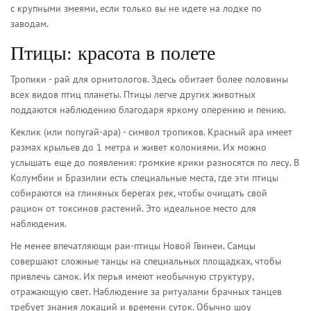
с крупными змеями, если только вы не идете на лодке по
заводам.
Птицы: красота в полете
Тропики - рай для орнитологов. Здесь обитает более половины
всех видов птиц планеты. Птицы легче других животных
поддаются наблюдению благодаря яркому оперению и пению.
Кеклик
(или попугай-ара) - символ тропиков. Красный ара имеет
размах крыльев до 1 метра и живет колониями. Их можно
услышать еще до появления: громкие крики разносятся по лесу. В
Колумбии и Бразилии есть специальные места, где эти птицы
собираются на глиняных берегах рек, чтобы очищать свой
рацион от токсинов растений. Это идеальное место для
наблюдения.
Не менее впечатляющи
раи-птицы
Новой Гвинеи. Самцы
совершают сложные танцы на специальных площадках, чтобы
привлечь самок. Их перья имеют необычную структуру,
отражающую свет. Наблюдение за ритуалами брачных танцев
требует знания локаций и времени суток. Обычно шоу