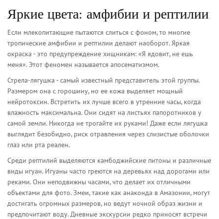
Яркие цвета: амфибии и рептилии
Если млекопитающие пытаются слиться с фоном, то многие
тропические амфибии и рептилии делают наоборот. Яркая
окраска - это предупреждение хищникам: «Я ядовит, не ешь
меня». Этот феномен называется апосематизмом.
Стрела-лягушка
- самый известный представитель этой группы.
Размером она с горошину, но ее кожа выделяет мощный
нейротоксин. Встретить их лучше всего в утренние часы, когда
влажность максимальна. Они сидят на листьях папоротников у
самой земли. Никогда не трогайте их руками! Даже если лягушка
выглядит безобидно, риск отравления через слизистые оболочки
глаз или рта реален.
Среди рептилий выделяются
камбоджийские питоны
и различные
виды
игуан
. Игуаны часто греются на деревьях над дорогами или
реками. Они неподвижны часами, что делает их отличными
объектами для фото. Змеи, такие как
анаконда
в Амазонии, могут
достигать огромных размеров, но ведут ночной образ жизни и
предпочитают воду. Дневные экскурсии редко приносят встречи