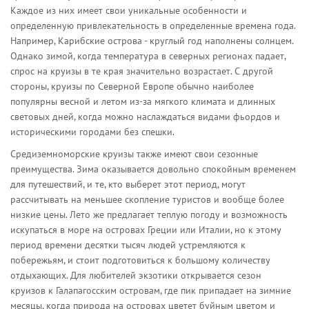
Каждое из них имеет свои уникальные особенности и
определенную привлекательность в определенные времена года.
Например, Карибские острова - круглый год наполнены солнцем.
Однако зимой, когда температура в северных регионах падает,
спрос на круизы в те края значительно возрастает. С другой
стороны, круизы по Северной Европе обычно наиболее
популярны весной и летом из-за мягкого климата и длинных
световых дней, когда можно наслаждаться видами фьордов и
историческими городами без спешки.
Средиземноморские круизы также имеют свои сезонные
преимущества. Зима оказывается довольно спокойным временем
для путешествий, и те, кто выберет этот период, могут
рассчитывать на меньшее скопление туристов и вообще более
низкие цены. Лето же предлагает теплую погоду и возможность
искупаться в море на островах Греции или Италии, но к этому
период времени десятки тысяч людей устремляются к
побережьям, и стоит подготовиться к большому количеству
отдыхающих. Для любителей экзотики открывается сезон
круизов к Галапагосским островам, где пик припадает на зимние
месяцы, когда природа на островах цветет буйным цветом и