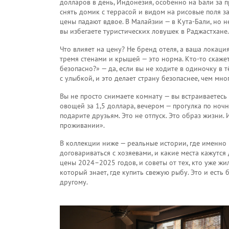
долларов в день
,
Индонезия
,
особенно на Бали за 
снять домик с террасой и видом на рисовые поля з
цены падают вдвое. В Малайзии — в Кута-Бали, но не
вы избегаете туристических ловушек в Раджастхане. В
Что влияет на цену? Не бренд отеля, а ваша локаци
тремя стенами и крышей — это норма. Кто-то скажет: 
безопасно?» — да, если вы не ходите в одиночку в 
с улыбкой, и это делает страну безопаснее, чем мно
Вы не просто снимаете комнату — вы встраиваетесь 
овощей за 1,5 доллара, вечером — прогулка по ночн
подарите друзьям. Это не отпуск. Это образ жизни.
проживании».
В коллекции ниже — реальные истории, где именно 
договариваться с хозяевами, и какие места кажутс
цены 2024–2025 годов, и советы от тех, кто уже жи
который знает, где купить свежую рыбу. Это и есть
другому.