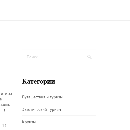
Категории
тите за
Путешествия и туризм
е
скошь
Экзотический туризм
— в
Круизы
7–12