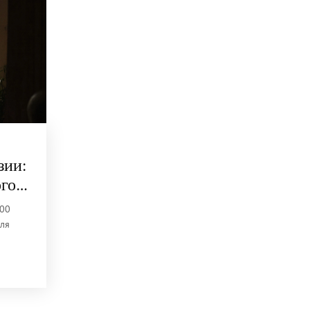
зии:
го
200
для
цены,