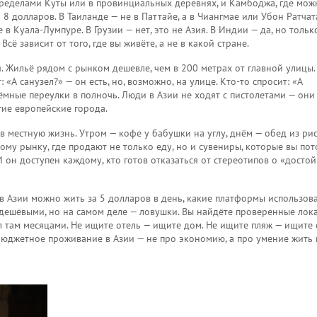
пределами Куты или в провинциальных деревнях
, и
Камбоджа
,
где мож
а 8 долларов
. В Таиланде — не в Паттайе, а в Чиангмае или Убон Ратча
 в Куала-Лумпуре. В Грузии — нет, это не Азия. В Индии — да, но тольк
сё зависит от того, где вы живёте, а не в какой стране.
я. Жильё рядом с рынком дешевле, чем в 200 метрах от главной улицы.
«А санузел?» — он есть, но, возможно, на улице. Кто-то спросит: «А
тёмные переулки в полночь. Люди в Азии не ходят с пистолетами — они
гие европейские города.
в местную жизнь. Утром — кофе у бабушки на углу, днём — обед из рис
ому рынку, где продают не только еду, но и сувениры, которые вы по
 И он доступен каждому, кто готов отказаться от стереотипов о «досто
в Азии можно жить за 5 долларов в день, какие платформы использова
я дешёвыми, но на самом деле — ловушки. Вы найдёте проверенные лок
л там месяцами. Не ищите отель — ищите дом. Не ищите пляж — ищите 
 бюджетное проживание в Азии — не про экономию, а про умение жить 