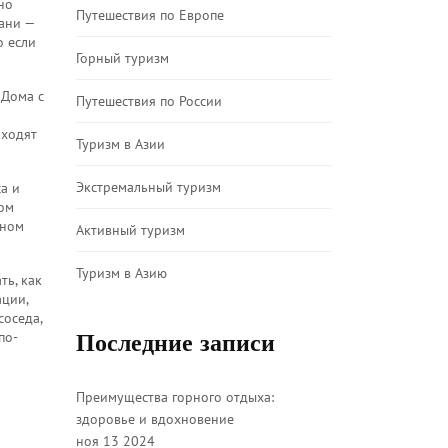
но
Путешествия по Европе
тани —
о если
Горный туризм
 Дома с
Путешествия по России
 ходят
Туризм в Азии
Экстремальный туризм
а и
том
йном
Активный туризм
Туризм в Азию
ть, как
ации,
соседа,
по-
Последние записи
Преимущества горного отдыха:
здоровье и вдохновение
ноя 13 2024