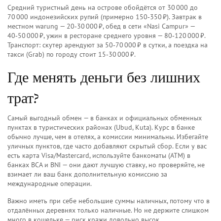
Средний туристный день на острове обойдётся от 30 000 до
70 000 индонезийских рупий (примерно 150‑350 ₽). Завтрак в
местном warung — 20‑30 000 ₽, обед в сети «Nasi Campur» —
40‑50 000 ₽, ужин в ресторане среднего уровня — 80‑120 000 ₽.
Транспорт: скутер арендуют за 50‑70 000 ₽ в сутки, а поездка на
такси (Grab) по городу стоит 15‑30 000 ₽.
Где менять деньги без лишних
трат?
Самый выгодный обмен — в банках и официальных обменных
пунктах в туристических районах (Ubud, Kuta). Курс в банке
обычно лучше, чем в отелях, а комиссии минимальны. Избегайте
уличных пунктов, где часто добавляют скрытый сбор. Если у вас
есть карта Visa/Mastercard, используйте банкоматы (ATM) в
банках BCA и BNI — они дают лучшую ставку, но проверяйте, не
взимает ли ваш банк дополнительную комиссию за
международные операции.
Важно иметь при себе небольшие суммы наличных, потому что в
отдалённых деревнях только наличные. Но не держите слишком
много в кошельке — риск кражи довольно высок.