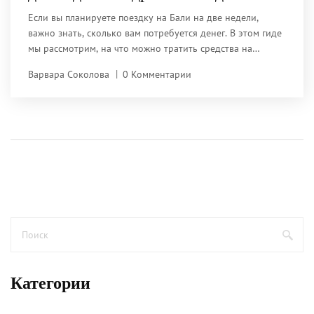
Если вы планируете поездку на Бали на две недели,
важно знать, сколько вам потребуется денег. В этом гиде
мы рассмотрим, на что можно тратить средства на
острове: от жилья и питания до экскурсий и покупок
Варвара Соколова
0 Комментарии
сувениров. Узнайте, как сэкономить и получить максимум
впечатлений, не выходя за рамки бюджета. Мы расскажем
о самых интересных местах, скрытых от глаз
туристического потока.
Категории