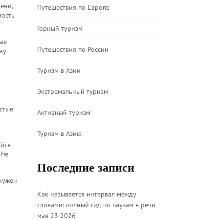
ени,
Путешествия по Европе
мость
Горный туризм
ные
Путешествия по России
ну
Туризм в Азии
Экстремальный туризм
истые
Активный туризм
Туризм в Азию
айте
 Не
Последние записи
 нужен
Как называется интервал между
словами: полный гид по паузам в речи
мая 23 2026