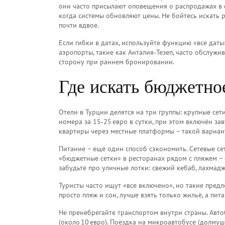
они часто присылают оповещения о распродажах в с
когда системы обновляют цены. Не бойтесь искать 
почти вдвое.
Если гибки в датах, используйте функцию «все дат
аэропорты, такие как Анталия‑Тезеп, часто обслужив
сторону при раннем бронировании.
Где искать бюджетно
Отели в Турции делятся на три группы: крупные сет
номера за 15‑25 евро в сутки, при этом включён за
квартиры через местные платформы – такой вариант
Питание – ещё один способ сэкономить. Сетевые се
«бюджетные сетки» в ресторанах рядом с пляжем – о
забудьте про уличные лотки: свежий кебаб, лахмадж
Туристы часто ищут «все включено», но такие пре
просто пляж и сон, лучше взять только жильё, а пи
Не пренебрегайте транспортом внутри страны. Авт
(около 10 евро). Поездка на микроавтобусе (долмуш