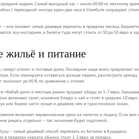
ередине недели. Самый выгодный час – около 00:00 по местному врем
рейсы с пересадкой: иногда один‑два часа в Стамбуле сокращают стои
ы» – она покажет самые дешевые варианты в пределах месяца. Бюджет
аются лоу‑костерами, а билеты туда могут стоить от 30 до 50 евро в од
е жильё и питание
и, «апарт‑отели» и гостевые дома. Последние чаще всего предлагают ч
втрак. Если планируете оставаться дольше недели, рассмотрите аренду
 экономит до 40 % по сравнению с отелем.
ти «Кебаб‑дом» и местные рынки продают обеды за 5‑7 евро. Заказыв
ни включают салат, основное блюдо и чай и стоят в среднем 10 евро.
ун или бирюк часто лучше и дешевле, чем в туристических зонах.
дложения включают маржинальные цены на напитки и подачу. Если вам
тание решать отдельно – так экономия будет ощутимой.
обусы – самый дешёвый способ переехать из Анталии в Кушадасы
и) в пределах курорта обычно стоит 1‑2 евро за поездку.