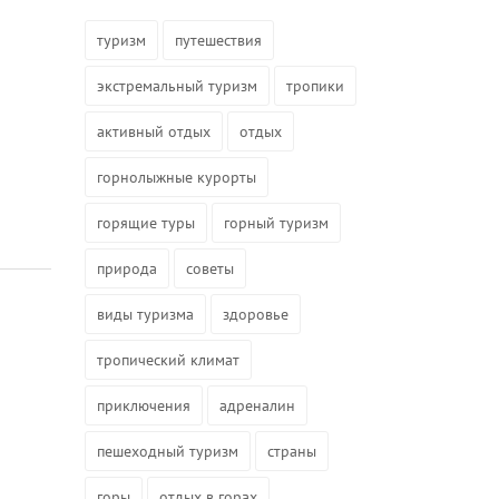
туризм
путешествия
экстремальный туризм
тропики
активный отдых
отдых
горнолыжные курорты
горящие туры
горный туризм
природа
советы
виды туризма
здоровье
тропический климат
приключения
адреналин
пешеходный туризм
страны
горы
отдых в горах