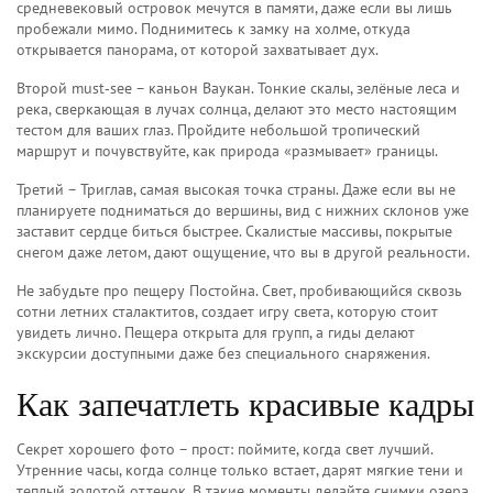
средневековый островок мечутся в памяти, даже если вы лишь
пробежали мимо. Поднимитесь к замку на холме, откуда
открывается панорама, от которой захватывает дух.
Второй must‑see – каньон Ваукан. Тонкие скалы, зелёные леса и
река, сверкающая в лучах солнца, делают это место настоящим
тестом для ваших глаз. Пройдите небольшой тропический
маршрут и почувствуйте, как природа «размывает» границы.
Третий – Триглав, самая высокая точка страны. Даже если вы не
планируете подниматься до вершины, вид с нижних склонов уже
заставит сердце биться быстрее. Скалистые массивы, покрытые
снегом даже летом, дают ощущение, что вы в другой реальности.
Не забудьте про пещеру Постойна. Свет, пробивающийся сквозь
сотни летних сталактитов, создает игру света, которую стоит
увидеть лично. Пещера открыта для групп, а гиды делают
экскурсии доступными даже без специального снаряжения.
Как запечатлеть красивые кадры
Секрет хорошего фото – прост: поймите, когда свет лучший.
Утренние часы, когда солнце только встает, дарят мягкие тени и
теплый золотой оттенок. В такие моменты делайте снимки озера