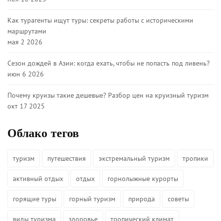
Как турагенты ищут туры: секреты работы с историческими
маршрутами
мая 2 2026
Сезон дождей в Азии: когда ехать, чтобы не попасть под ливень?
июн 6 2026
Почему круизы такие дешевые? Разбор цен на круизный туризм
окт 17 2025
Облако тегов
туризм
путешествия
экстремальный туризм
тропики
активный отдых
отдых
горнолыжные курорты
горящие туры
горный туризм
природа
советы
виды туризма
здоровье
тропический климат