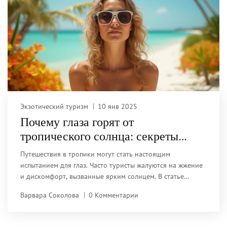
Экзотический туризм
10 янв 2025
Почему глаза горят от
тропического солнца: секреты
защиты
Путешествия в тропики могут стать настоящим
испытанием для глаз. Часто туристы жалуются на жжение
и дискомфорт, вызванные ярким солнцем. В статье
обсуждается, почему тропическая погода негативно
Варвара Соколова
0 Комментарии
влияет на глаза и какие меры следует предпринять, чтобы
избежать неприятных ощущений. Также приводятся
советы по выбору подходящих солнечных очков и уходу