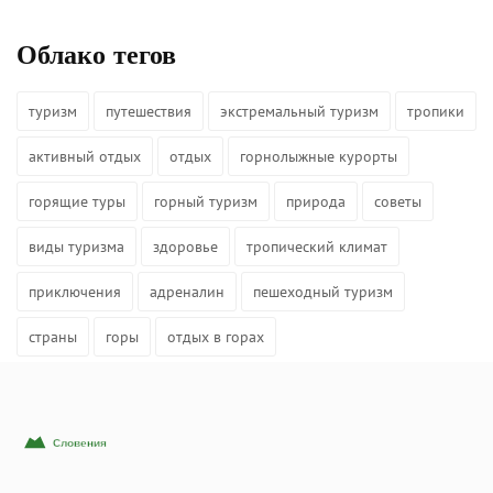
Облако тегов
туризм
путешествия
экстремальный туризм
тропики
активный отдых
отдых
горнолыжные курорты
горящие туры
горный туризм
природа
советы
виды туризма
здоровье
тропический климат
приключения
адреналин
пешеходный туризм
страны
горы
отдых в горах