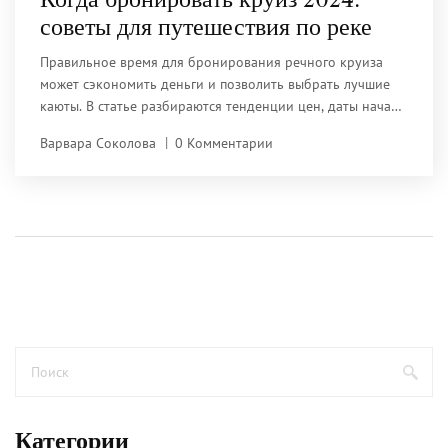
советы для путешествия по реке
Правильное время для бронирования речного круиза
может сэкономить деньги и позволить выбрать лучшие
каюты. В статье разбираются тенденции цен, даты начала
продаж и сезонные акции для круизов на 2024 год.
Варвара Соколова
0 Комментарии
Даются советы тем, кто путешествует с детьми,
пенсионерам и тем, кто ищет уникальные маршруты.
Приводятся лайфхаки, как избежать перегруженных дат и
не переплатить. Практические примеры помогут быстро
сориентироваться в мире российских и зарубежных
речных круизов.
Категории