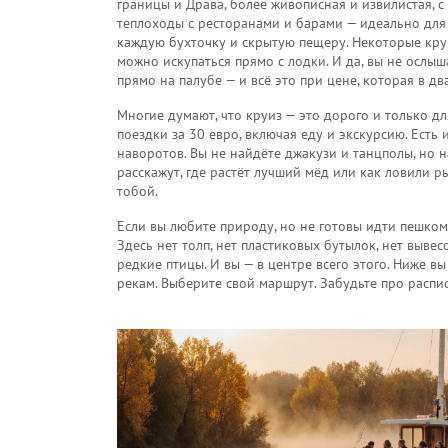
границы
и
Драва
,
более живописная и извилистая, 
теплоходы с ресторанами и барами — идеально для 
каждую бухточку и скрытую пещеру. Некоторые круи
можно искупаться прямо с лодки. И да, вы не ослыша
прямо на палубе — и всё это при цене, которая в дв
Многие думают, что круиз — это дорого и только д
поездки за 30 евро, включая еду и экскурсию. Есть
наворотов. Вы не найдёте джакузи и танцполы, но 
расскажут, где растёт лучший мёд или как ловили ры
тобой.
Если вы любите природу, но не готовы идти пешко
Здесь нет толп, нет пластиковых бутылок, нет вывес
редкие птицы. И вы — в центре всего этого. Ниже вы
рекам. Выберите свой маршрут. Забудьте про распис