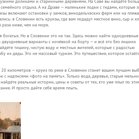
с узкими долинами и старинными деревнями
. На Саве вы найдёте боль
семейного отдыха. А на Драве — маленькие лодки с гидами, которые 
зы включают остановки у замков, винодельческих ферм или на пляжах
лись: в Словении есть круизы, где вам подадут местное вино, сыр и х
а раза ниже, чем на море.
ля богатых. Но в Словении это не так. Здесь можно найти однодневные
 и двухдневные варианты с ночёвкой на борту — и всё это без лишних
найдёте тишину, чистую воду и местных жителей, которые с радостью
бу их деды. Это не массовый туризм. Это путешествие, которое остаётс
м 20 километров — круиз по реке в Словении станет вашим лучшим вы
ок с надписями «фото на память». Только вода, деревья, старые мельн
 найдёте реальные истории, цены и советы от тех, кто уже плыл по эти
ание. И просто дайте себе время плыть.