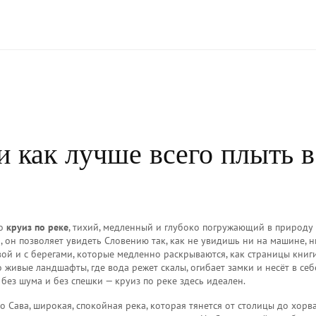
 и как лучше всего плыть в
то
круиз по реке
,
тихий, медленный и глубоко погружающий в природу
м
, он позволяет увидеть Словению так, как не увидишь ни на машине, н
овой и с берегами, которые медленно раскрываются, как страницы книги
 живые ландшафты, где вода режет скалы, огибает замки и несёт в себ
 без шума и без спешки — круиз по реке здесь идеален.
то
Сава
,
широкая, спокойная река, которая тянется от столицы до хорв