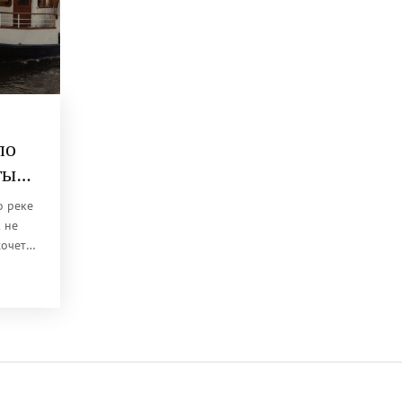
по
тые
о реке
к не
хочет