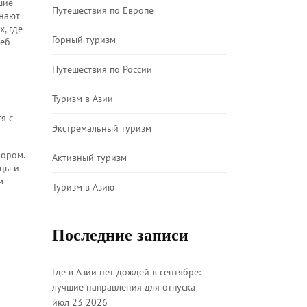
шие
Путешествия по Европе
знают
, где
Горный туризм
леб
Путешествия по России
Туризм в Азии
я с
Экстремальный туризм
бором.
Активный туризм
ицы и
м
Туризм в Азию
Последние записи
Где в Азии нет дождей в сентябре:
лучшие направления для отпуска
июл 23 2026