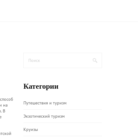
Категории
 способ
Путешествия и туризм
и на
.
В
Экзотический туризм
е
Круизы
атской