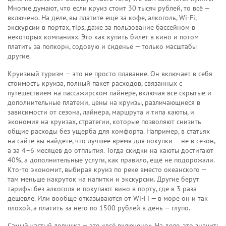
Многие думают, что если круиз стоит 30 тысяч рублей, то всё —
включено. На деле, вы платите ещё за кофе, алкоголь, Wi-Fi,
экскурсии в портах, тips, даже за пользование бассейном в
некоторых компаниях. Это как купить билет в кино и потом
платить за попкорн, содовую и сиденье — только масштабы
другие.
Круизный туризм — это не просто плавание. Он включает в себя
стоимость круиза
,
полный пакет расходов, связанных с
путешествием на пассажирском лайнере, включая все скрытые и
дополнительные платежи
,
цены на круизы
,
различающиеся в
зависимости от сезона, лайнера, маршрута и типа каюты
, и
экономия на круизах
,
стратегии, которые позволяют снизить
общие расходы без ущерба для комфорта
. Например, в статьях
на сайте вы найдёте, что лучшее время для покупки — не в сезон,
а за 4–6 месяцев до отплытия. Тогда скидки на каюты достигают
40%, а дополнительные услуги, как правило, ещё не подорожали.
Кто-то экономит, выбирая круиз по реке вместо океанского —
там меньше накруток на напитки и экскурсии. Другие берут
тарифы без алкоголя и покупают вино в порту, где в 3 раза
дешевле. Или вообще отказываются от Wi-Fi — в море он и так
плохой, а платить за него по 1500 рублей в день — глупо.
Самый частый ловушка — это «всё включено». На деле, это значит: