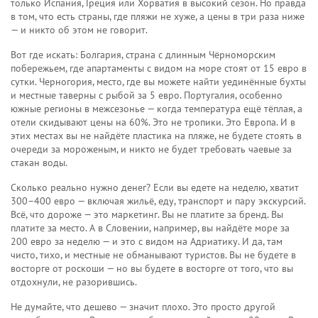
только Испания, Греция или Хорватия в высокий сезон. Но правда
в том, что есть страны, где пляжи не хуже, а цены в три раза ниже
— и никто об этом не говорит.
Вот где искать:
Болгария
,
страна с длинным Чёрноморским
побережьем, где апартаменты с видом на море стоят от 15 евро в
сутки
.
Черногория
,
место, где вы можете найти уединённые бухты
и местные таверны с рыбой за 5 евро
.
Португалия
,
особенно
южные регионы в межсезонье — когда температура ещё тёплая, а
отели скидывают цены на 60%
.
Это не тропики. Это Европа. И в
этих местах вы не найдёте пластика на пляже, не будете стоять в
очереди за мороженым, и никто не будет требовать чаевые за
стакан воды.
Сколько реально нужно денег? Если вы едете на неделю, хватит
300–400 евро — включая жильё, еду, транспорт и пару экскурсий.
Всё, что дороже — это маркетинг. Вы не платите за бренд. Вы
платите за место. А в Словении, например, вы найдёте море за
200 евро за неделю — и это с видом на Адриатику. И да, там
чисто, тихо, и местные не обманывают туристов. Вы не будете в
восторге от роскоши — но вы будете в восторге от того, что вы
отдохнули, не разорившись.
Не думайте, что дешево — значит плохо. Это просто другой