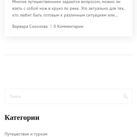
Многие путешественники задаются вопросом, можно ли
взять с собой нож в круиз по реке. Это актуально для тех,
кто любит быть готовым к различным ситуациям или
просто не представляет свой отдых без пикника. В статье
Варвара Соколова
0 Комментарии
рассматриваются правила и рекомендации по провозу
ножей на речных теплоходах, даются полезные советы и
делятся практическими наблюдениями.
Категории
Путешествия и туризм