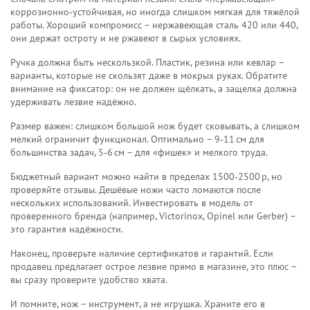
коррозионно‑устойчивая, но иногда слишком мягкая для тяжёлой
работы. Хороший компромисс – нержавеющая сталь 420 или 440,
они держат остроту и не ржавеют в сырых условиях.
Ручка должна быть нескользкой. Пластик, резина или кевлар –
варианты, которые не скользят даже в мокрых руках. Обратите
внимание на фиксатор: он не должен щёлкать, а защелка должна
удерживать лезвие надёжно.
Размер важен: слишком большой нож будет сковывать, а слишком
мелкий ограничит функционал. Оптимально – 9‑11 см для
большинства задач, 5‑6 см – для «фишек» и мелкого труда.
Бюджетный вариант можно найти в пределах 1500‑2500 р, но
проверяйте отзывы. Дешёвые ножи часто ломаются после
нескольких использований. Инвестировать в модель от
проверенного бренда (например, Victorinox, Opinel или Gerber) –
это гарантия надёжности.
Наконец, проверьте наличие сертификатов и гарантий. Если
продавец предлагает острое лезвие прямо в магазине, это плюс –
вы сразу проверите удобство хвата.
И помните, нож – инструмент, а не игрушка. Храните его в