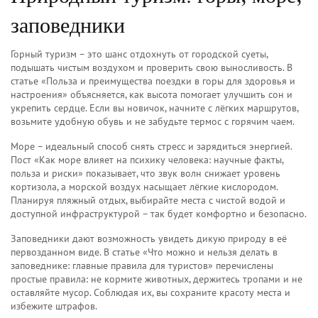
заповедники
Горный туризм – это шанс отдохнуть от городской суеты,
подышать чистым воздухом и проверить свою выносливость. В
статье «Польза и преимущества поездки в горы для здоровья и
настроения» объясняется, как высота помогает улучшить сон и
укрепить сердце. Если вы новичок, начните с лёгких маршрутов,
возьмите удобную обувь и не забудьте термос с горячим чаем.
Море – идеальный способ снять стресс и зарядиться энергией.
Пост «Как море влияет на психику человека: научные факты,
польза и риски» показывает, что звук волн снижает уровень
кортизола, а морской воздух насыщает лёгкие кислородом.
Планируя пляжный отдых, выбирайте места с чистой водой и
доступной инфраструктурой – так будет комфортно и безопасно.
Заповедники дают возможность увидеть дикую природу в её
первозданном виде. В статье «Что можно и нельзя делать в
заповеднике: главные правила для туристов» перечислены
простые правила: не кормите животных, держитесь тропами и не
оставляйте мусор. Соблюдая их, вы сохраните красоту места и
избежите штрафов.