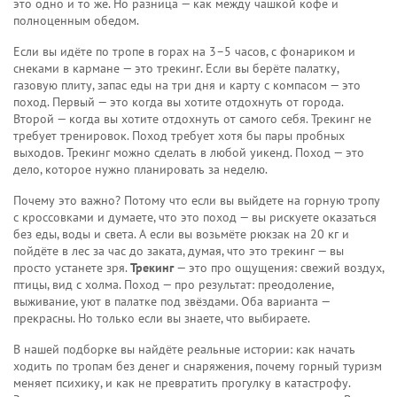
это одно и то же. Но разница — как между чашкой кофе и
полноценным обедом.
Если вы идёте по тропе в горах на 3–5 часов, с фонариком и
снеками в кармане — это
трекинг
. Если вы берёте палатку,
газовую плиту, запас еды на три дня и карту с компасом — это
поход
. Первый — это когда вы хотите отдохнуть от города.
Второй — когда вы хотите отдохнуть от самого себя. Трекинг не
требует тренировок. Поход требует хотя бы пары пробных
выходов. Трекинг можно сделать в любой уикенд. Поход — это
дело, которое нужно планировать за неделю.
Почему это важно? Потому что если вы выйдете на горную тропу
с кроссовками и думаете, что это поход — вы рискуете оказаться
без еды, воды и света. А если вы возьмёте рюкзак на 20 кг и
пойдёте в лес за час до заката, думая, что это трекинг — вы
просто устанете зря.
Трекинг
— это про ощущения: свежий воздух,
птицы, вид с холма. Поход — про результат: преодоление,
выживание, уют в палатке под звёздами. Оба варианта —
прекрасны. Но только если вы знаете, что выбираете.
В нашей подборке вы найдёте реальные истории: как начать
ходить по тропам без денег и снаряжения, почему горный туризм
меняет психику, и как не превратить прогулку в катастрофу.