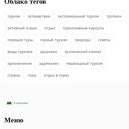
Облако тегов
туризм
путешествия
экстремальный туризм
тропики
активный отдых
отдых
горнолыжные курорты
горящие туры
горный туризм
природа
советы
виды туризма
здоровье
тропический климат
приключения
адреналин
пешеходный туризм
страны
горы
отдых в горах
Меню