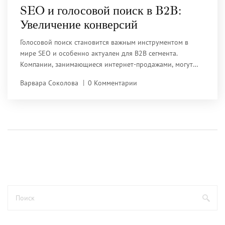
SEO и голосовой поиск в B2B:
Увеличение конверсий
Голосовой поиск становится важным инструментом в
мире SEO и особенно актуален для B2B сегмента.
Компании, занимающиеся интернет-продажами, могут
значительно повысить свои конверсии, оптимизируя
Варвара Соколова
0 Комментарии
контент для голосового поиска. Советы экспертов, таких
как Григорий Чарный и Нил Патель, помогают понять, как
интегрировать новые методы и улучшить показатели
взаимодействия. Голосовой поиск может радикально
изменить подход к продвижению товаров и услуг в
интернете.