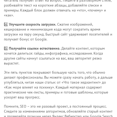
читатель получает ответ на вопрос. Пишите в разговорном стиле,
разбивайте текст на короткие абзацы, добавляйте списки и
примеры. Каждый блок должен отвечать на «что», «почему» и
«как».
4️⃣
Улучшите скорость загрузки.
Сжатие изображений,
кеширование и минимизация кода могут сократить время
загрузки на пару секунд. Быстрый сайт удерживает посетителей и
получает бонус от Google.
5️⃣
Получайте ссылки естественно.
Делайте контент, которым
хочется делиться: гайды, инфографика, исследования. Когда
другие сайты начнут ссылаться на вас, ваш авторитет резко
вырастет.
Эти пять пунктов покрывают большую часть того, что обычно
делают профессионалы. Вы можете сразу начать работу, а дальше
углубляться, читая наши статьи: от «Что такое хедхантинг» до
«Как море влияет на психику». Каждый материал содержит
практические чек‑листы, примеры и готовые шаблоны, которые
ускорят ваш прогресс.
Помните, SEO – это не разовый проект, а постоянный процесс.
Следите за изменениями алгоритмов, обновляйте старый контент
и проверяйте позиции через Яндекс.Вебмастер или Google Search