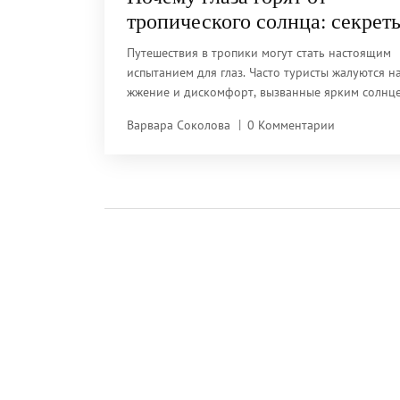
тропического солнца: секрет
защиты
Путешествия в тропики могут стать настоящим
испытанием для глаз. Часто туристы жалуются н
жжение и дискомфорт, вызванные ярким солнце
статье обсуждается, почему тропическая погода
Варвара Соколова
0 Комментарии
негативно влияет на глаза и какие меры следует
предпринять, чтобы избежать неприятных ощу
Также приводятся советы по выбору подходящи
солнечных очков и уходу за глазами в условиях
повышенной солнечной активности.