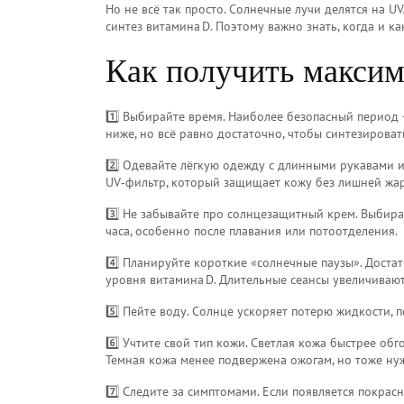
Но не всё так просто. Солнечные лучи делятся на UV
синтез витамина D. Поэтому важно знать, когда и ка
Как получить максим
1️⃣ Выбирайте время. Наиболее безопасный период –
ниже, но всё равно достаточно, чтобы синтезироват
2️⃣ Одевайте лёгкую одежду с длинными рукавами 
UV‑фильтр, который защищает кожу без лишней жа
3️⃣ Не забывайте про солнцезащитный крем. Выбира
часа, особенно после плавания или потоотделения.
4️⃣ Планируйте короткие «солнечные паузы». Доста
уровня витамина D. Длительные сеансы увеличиваю
5️⃣ Пейте воду. Солнце ускоряет потерю жидкости,
6️⃣ Учтите свой тип кожи. Светлая кожа быстрее об
Темная кожа менее подвержена ожогам, но тоже нуж
7️⃣ Следите за симптомами. Если появляется покрас