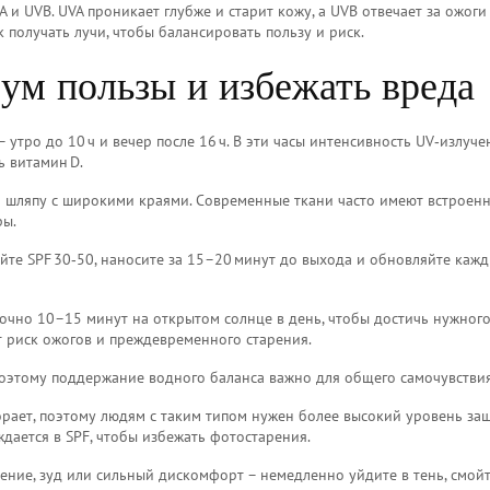
A и UVB. UVA проникает глубже и старит кожу, а UVB отвечает за ожоги
к получать лучи, чтобы балансировать пользу и риск.
ум пользы и избежать вреда
 утро до 10 ч и вечер после 16 ч. В эти часы интенсивность UV‑излуче
ь витамин D.
и шляпу с широкими краями. Современные ткани часто имеют встроен
ры.
йте SPF 30‑50, наносите за 15–20 минут до выхода и обновляйте кажд
точно 10–15 минут на открытом солнце в день, чтобы достичь нужног
т риск ожогов и преждевременного старения.
 поэтому поддержание водного баланса важно для общего самочувствия
горает, поэтому людям с таким типом нужен более высокий уровень за
дается в SPF, чтобы избежать фотостарения.
нение, зуд или сильный дискомфорт – немедленно уйдите в тень, смой