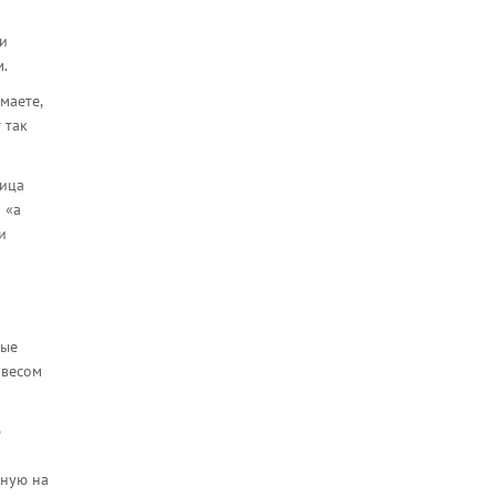
ши
м.
маете,
 так
ница
 «а
и
ные
 весом
ю
м
нную на