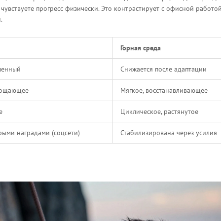
чувствуете прогресс физически. Это контрастирует с офисной работой
.
Горная среда
шенный
Снижается после адаптации
тощающее
Мягкое, восстанавливающее
е
Циклическое, растянутое
рыми наградами (соцсети)
Стабилизирована через усилия