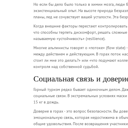
Но если бы дело было только в химии мозга, люди 
экзистенциальный опыт. На высоте природа безразл
планы, лед не сочувствует вашей усталости. Эта б
Когда внешние факторы перестают контролировать 
что способны терпеть дискомфорт, решать сложные 
называемую «устойчивость» (resilience).
Многие альпинисты говорят о «потоке» (flow state)
между действием и действующим. В горах поток наст
стоит ли мне это делать?» или «что подумают колле
контроля над собственной судьбой.
Социальная связь и довери
Горный туризм редко бывает одиночным делом. Даж
социальные связи. В экстремальных условиях маски 
15 кг в дождь.
Доверие в горах - это вопрос безопасности. Вы дове
эмоциональную связь, которая недостижима в обыч
общие удовольствия. После возвращения участники 