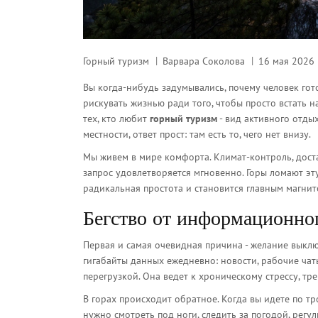
Горный туризм
Варвара Соколова
16 мая 2026
Вы когда-нибудь задумывались, почему человек гот
рискувать жизнью ради того, чтобы просто встать 
тех, кто любит
горный туризм
-
вид активного отдых
местности
, ответ прост: там есть то, чего нет внизу.
Мы живем в мире комфорта. Климат-контроль, дост
запрос удовлетворяется мгновенно. Горы ломают эту
радикальная простота и становится главным магни
Бегство от информационно
Первая и самая очевидная причина - желание выклю
гигабайты данных ежедневно: новости, рабочие чаты
перегрузкой. Она ведет к хроническому стрессу, т
В горах происходит обратное. Когда вы идете по тр
нужно смотреть под ноги, следить за погодой, регу