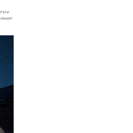
атусы
влекает