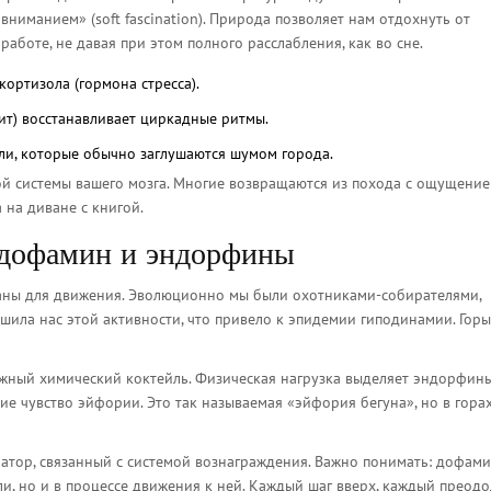
ниманием» (soft fascination). Природа позволяет нам отдохнуть от
аботе, не давая при этом полного расслабления, как во сне.
ортизола (гормона стресса).
ит) восстанавливает циркадные ритмы.
ли, которые обычно заглушаются шумом города.
ной системы вашего мозга. Многие возвращаются из похода с ощущени
 на диване с книгой.
 дофамин и эндорфины
даны для движения. Эволюционно мы были охотниками-собирателями,
ила нас этой активности, что привело к эпидемии гиподинамии. Горы
жный химический коктейль. Физическая нагрузка выделяет эндорфины
 чувство эйфории. Это так называемая «эйфория бегуна», но в гора
атор, связанный с системой вознаграждения. Важно понимать: дофам
ели, но и в процессе движения к ней. Каждый шаг вверх, каждый преод