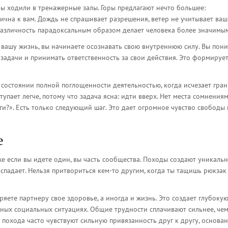
бы ходили в тренажерные залы. Горы предлагают нечто большее:
ична к вам. Дождь не спрашивает разрешения, ветер не учитывает ва
езразличность парадоксальным образом делает человека более значимы
вашу жизнь, вы начинаете осознавать свою внутреннюю силу. Вы пони
задачи и принимать ответственность за свои действия. Это формирует
 - состоянии полной поглощенности деятельностью, когда исчезает гра
упает легче, потому что задача ясна: идти вверх. Нет места сомнениям
ги?». Есть только следующий шаг. Это дает огромное чувство свободы 
е
е если вы идете один, вы часть сообщества. Походы создают уникаль
спадает. Нельзя притвориться кем-то другим, когда ты тащишь рюкзак
ряете партнеру свое здоровье, а иногда и жизнь. Это создает глубоку
ных социальных ситуациях. Общие трудности сплачивают сильнее, че
похода часто чувствуют сильную привязанность друг к другу, основа