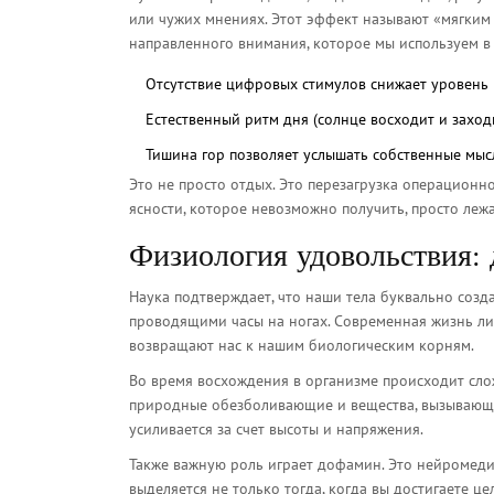
или чужих мнениях. Этот эффект называют «мягким в
направленного внимания, которое мы используем в р
Отсутствие цифровых стимулов снижает уровень к
Естественный ритм дня (солнце восходит и заход
Тишина гор позволяет услышать собственные мыс
Это не просто отдых. Это перезагрузка операцион
ясности, которое невозможно получить, просто лежа
Физиология удовольствия:
Наука подтверждает, что наши тела буквально соз
проводящими часы на ногах. Современная жизнь лиш
возвращают нас к нашим биологическим корням.
Во время восхождения в организме происходит сло
природные обезболивающие и вещества, вызывающие
усиливается за счет высоты и напряжения.
Также важную роль играет дофамин. Это нейромеди
выделяется не только тогда, когда вы достигаете ц