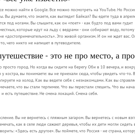
Все можно найти в Google. Все можно посмотреть на YouTube. Но Россия
ы. Вы думаете, что знаете, как выглядит Байкал? Вы едете туда в апрел
тся под ногами. Вы слышите, как он «поет» - как будто под вами гудит
местных, которые идут на льду с ведрами - они собирают воду, потому
 не «достопримечательность». Это живой организм. И он не ждет вас. О
-то, чего никто не напишет в путеводителе.
утешествие - это не про место, а про
о просто город. Но когда вы сидите на берегу Оби в 10 вечера, и вокру
 у костра, вы понимаете: вы не приехали сюда, чтобы увидеть что-то. 
агируете на холод. Как вы ведете себя с незнакомцами. Как вы справля
амечаете, что вы стали терпимее. Что вы перестали спешить. Что вы нач
о и есть путешествие. Не смена локаций. Смена себя.
ысление. Вы не вернетесь с пляжным загаром. Вы вернетесь с новым взг
мечать, как в селе люди сажают деревья, чтобы их дети могли сидеть в
ворить: «Здесь есть другое». Вы поймете, что Россия - не страна, кото