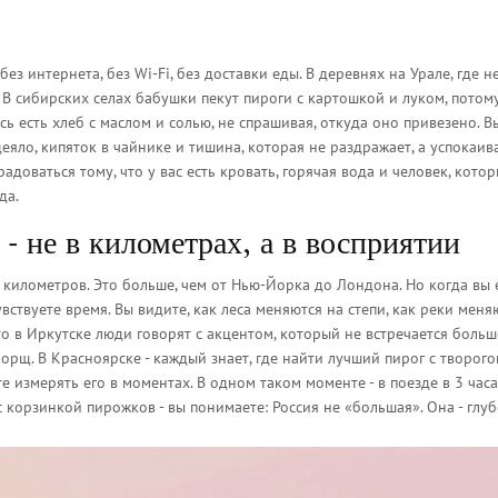
ез интернета, без Wi-Fi, без доставки еды. В деревнях на Урале, где н
 В сибирских селах бабушки пекут пироги с картошкой и луком, потом
есь есть хлеб с маслом и солью, не спрашивая, откуда оно привезено. В
одеяло, кипяток в чайнике и тишина, которая не раздражает, а успокаив
адоваться тому, что у вас есть кровать, горячая вода и человек, кото
да.
- не в километрах, а в восприятии
километров. Это больше, чем от Нью-Йорка до Лондона. Но когда вы 
вствуете время. Вы видите, как леса меняются на степи, как реки меняю
что в Иркутске люди говорят с акцентом, который не встречается больш
 борщ. В Красноярске - каждый знает, где найти лучший пирог с творого
е измерять его в моментах. В одном таком моменте - в поезде в 3 часа
с корзинкой пирожков - вы понимаете: Россия не «большая». Она - глуб