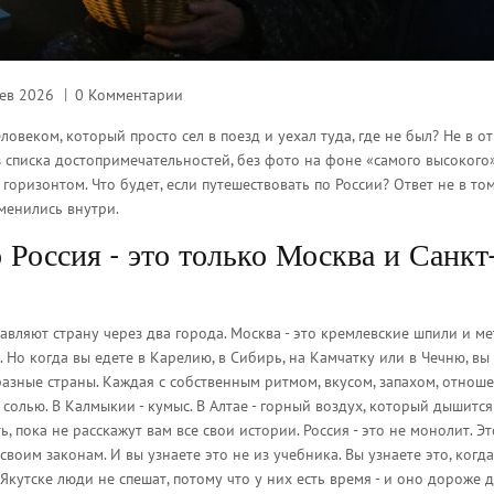
ев 2026
0 Комментарии
овеком, который просто сел в поезд и уехал туда, где не был? Не в от
без списка достопримечательностей, без фото на фоне «самого высокого
 горизонтом. Что будет, если путешествовать по России? Ответ не в том
зменились внутри.
 Россия - это только Москва и Санкт
вляют страну через два города. Москва - это кремлевские шпили и ме
 Но когда вы едете в Карелию, в Сибирь, на Камчатку или в Чечню, вы
разные страны. Каждая с собственным ритмом, вкусом, запахом, отнош
солью. В Калмыкии - кумыс. В Алтае - горный воздух, который дышится
ть, пока не расскажут вам все свои истории. Россия - это не монолит. Э
воим законам. И вы узнаете это не из учебника. Вы узнаете это, когда
 Якутске люди не спешат, потому что у них есть время - и оно дороже д