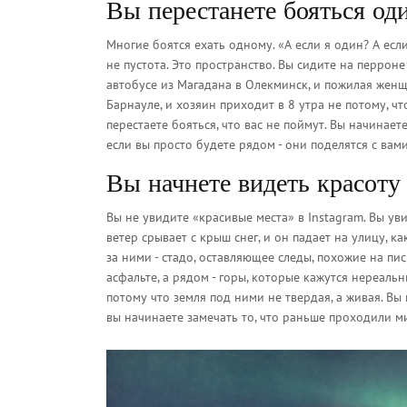
Вы перестанете бояться од
Многие боятся ехать одному. «А если я один? А есл
не пустота. Это пространство. Вы сидите на перроне
автобусе из Магадана в Олекминск, и пожилая женщи
Барнауле, и хозяин приходит в 8 утра не потому, что
перестаете бояться, что вас не поймут. Вы начинает
если вы просто будете рядом - они поделятся с вами
Вы начнете видеть красоту
Вы не увидите «красивые места» в Instagram. Вы ув
ветер срывает с крыш снег, и он падает на улицу, ка
за ними - стадо, оставляющее следы, похожие на пи
асфальте, а рядом - горы, которые кажутся нереальн
потому что земля под ними не твердая, а живая. Вы п
вы начинаете замечать то, что раньше проходили м