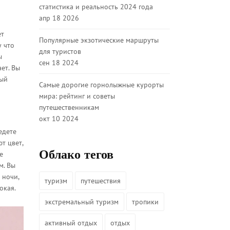
статистика и реальность 2024 года
апр 18 2026
ет
Популярные экзотические маршруты
у что
для туристов
ы
сен 18 2024
ает. Вы
рый
Самые дорогие горнолыжные курорты
мира: рейтинг и советы
путешественникам
окт 10 2024
едете
т цвет,
Облако тегов
е
м. Вы
 ночи,
туризм
путешествия
окая.
экстремальный туризм
тропики
активный отдых
отдых