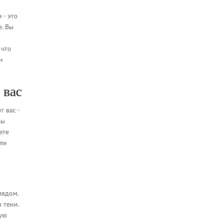
 - это
е. Вы
 что
н
 вас
г вас -
Вы
ете
али
лядом.
 тени.
рую