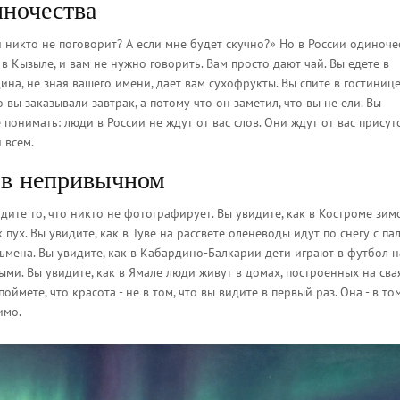
иночества
и никто не поговорит? А если мне будет скучно?» Но в России одиночес
 в Кызыле, и вам не нужно говорить. Вам просто дают чай. Вы едете в
на, не зная вашего имени, дает вам сухофрукты. Вы спите в гостинице
 вы заказывали завтрак, а потому что он заметил, что вы не ели. Вы
е понимать: люди в России не ждут от вас слов. Они ждут от вас присут
 всем.
 в непривычном
идите то, что никто не фотографирует. Вы увидите, как в Костроме зим
к пух. Вы увидите, как в Туве на рассвете оленеводы идут по снегу с па
сьмена. Вы увидите, как в Кабардино-Балкарии дети играют в футбол н
ыми. Вы увидите, как в Ямале люди живут в домах, построенных на свая
оймете, что красота - не в том, что вы видите в первый раз. Она - в том
имо.