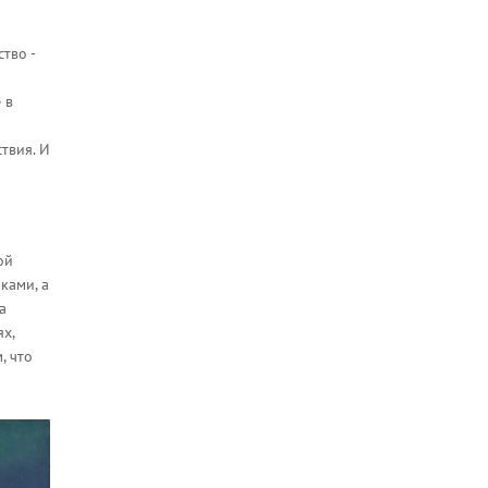
тво -
 в
ствия. И
ой
лками, а
а
х,
, что