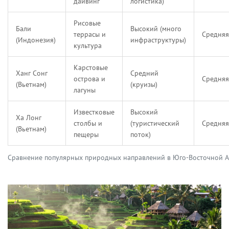
дайвинг
логистика)
Рисовые
Бали
Высокий (много
террасы и
Средняя
(Индонезия)
инфраструктуры)
культура
Карстовые
Ханг Сонг
Средний
острова и
Средняя
(Вьетнам)
(круизы)
лагуны
Известковые
Высокий
Ха Лонг
столбы и
(туристический
Средняя
(Вьетнам)
пещеры
поток)
Сравнение популярных природных направлений в Юго-Восточной 