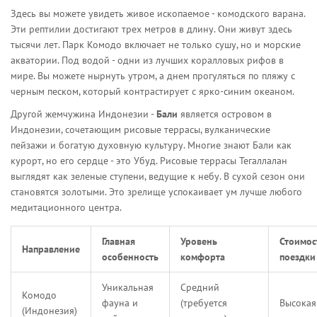
Здесь вы можете увидеть живое ископаемое - комодского варана.
Эти рептилии достигают трех метров в длину. Они живут здесь
тысячи лет. Парк Комодо включает не только сушу, но и морские
акватории. Под водой - одни из лучших коралловых рифов в
мире. Вы можете нырнуть утром, а днем прогуляться по пляжу с
черным песком, который контрастирует с ярко-синим океаном.
Другой жемчужина Индонезии -
Бали
является
островом в
Индонезии, сочетающим рисовые террасы, вулканические
пейзажи и богатую духовную культуру
. Многие знают Бали как
курорт, но его сердце - это Убуд. Рисовые террасы Тегаллалан
выглядят как зеленые ступени, ведущие к небу. В сухой сезон они
становятся золотыми. Это зрелище успокаивает ум лучше любого
медитационного центра.
Главная
Уровень
Стоимос
Направление
особенность
комфорта
поездки
Уникальная
Средний
Комодо
фауна и
(требуется
Высокая
(Индонезия)