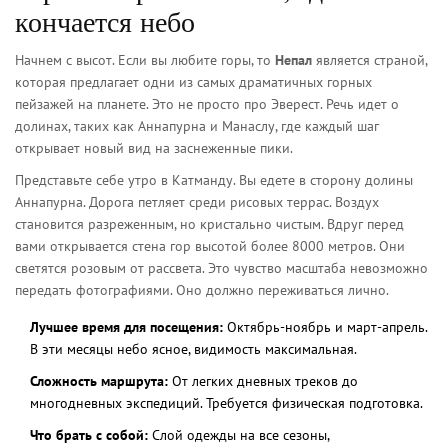
кончается небо
Начнем с высот. Если вы любите горы, то
Непал
является
страной,
которая предлагает одни из самых драматичных горных
пейзажей на планете
. Это не просто про Эверест. Речь идет о
долинах, таких как Аннапурна и Манаслу, где каждый шаг
открывает новый вид на заснеженные пики.
Представьте себе утро в Катманду. Вы едете в сторону долины
Аннапурна. Дорога петляет среди рисовых террас. Воздух
становится разреженным, но кристально чистым. Вдруг перед
вами открывается стена гор высотой более 8000 метров. Они
светятся розовым от рассвета. Это чувство масштаба невозможно
передать фотографиями. Оно должно переживаться лично.
Лучшее время для посещения:
Октябрь-ноябрь и март-апрель.
В эти месяцы небо ясное, видимость максимальная.
Сложность маршрута:
От легких дневных треков до
многодневных экспедиций. Требуется физическая подготовка.
Что брать с собой:
Слой одежды на все сезоны,