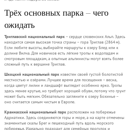
Трёх основных парка – чего
ожидать
Триглавский национальный парк
– сердце словенских Альп. Здесь
находится самая высокая точка страны – гора Триглав (2864 м).
Если любите высоты, выбирайте маршруты к озеру Блед или к
долине Вилча. Для новичков есть лёгкие тропы к водопадам и
смотровым площадкам, а опытные альпинисты могут взять более
сложный путь к вершине Триглав.
Шкоцкий национальный парк
известен своей густой болотистой
местностью и озёрами. Лучшее время для посещения – весна,
когда цветут лилии и ландшафт выглядит особенно ярко. Тропы
здесь менее крутые, но требуют хорошей обуви, потому что грунт
может быть мягким. Обязательно загляните к озеру Бохинье –
оно считается самым чистым в Европе.
Краинасский национальный парк
расположен на побережье
Адриатики. Здесь соединяются горы и море, а на карте отмечены
знаменитые скалы Брег и пешеходный путь вдоль морского
побережья. Идеально подходит для семейных прогулок и