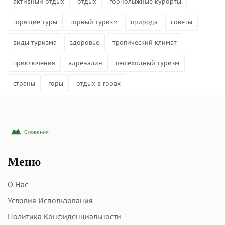
активный отдых
отдых
горнолыжные курорты
горящие туры
горный туризм
природа
советы
виды туризма
здоровье
тропический климат
приключения
адреналин
пешеходный туризм
страны
горы
отдых в горах
Меню
О Нас
Условия Использования
Политика Конфиденциальности