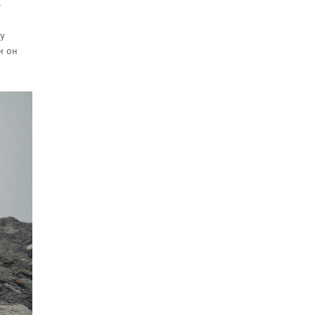
ю
ду
и он