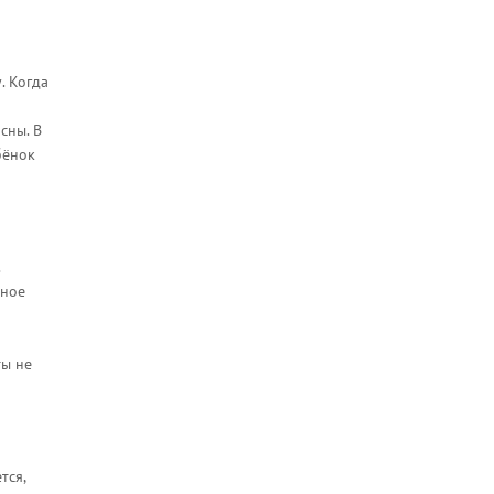
. Когда
сны. В
бёнок
ьное
ты не
тся,