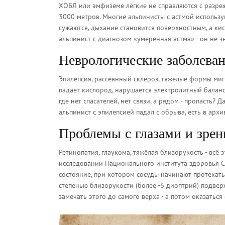
ХОБЛ или эмфиземе лёгкие не справляются с разре
3000 метров. Многие альпинисты с астмой использу
сужаются, дыхание становится поверхностным, а ки
альпинист с диагнозом «умеренная астма» - он не з
Неврологические заболева
Эпилепсия, рассеянный склероз, тяжёлые формы миг
падает кислород, нарушается электролитный баланс.
где нет спасателей, нет связи, а рядом - пропасть? 
альпинист с эпилепсией падал с обрыва, есть в архи
Проблемы с глазами и зре
Ретинопатия, глаукома, тяжёлая близорукость - всё
исследовании Национального института здоровья СШ
состояние, при котором сосуды начинают протекать
степенью близорукости (более -6 диоптрий) подвер
замечать этого до самого верха - а потом оказатьс