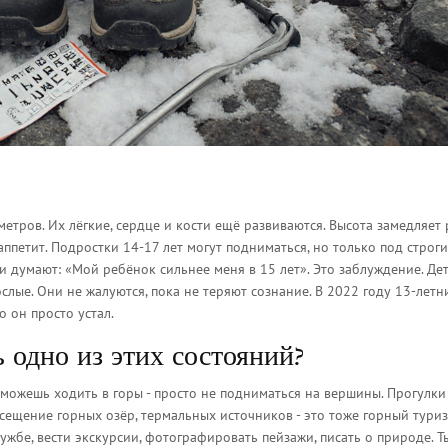
етров. Их лёгкие, сердце и кости ещё развиваются. Высота замедляет 
 аппетит. Подростки 14-17 лет могут подниматься, но только под строг
 думают: «Мой ребёнок сильнее меня в 15 лет». Это заблуждение. Де
слые. Они не жалуются, пока не теряют сознание. В 2022 году 13-летн
о он просто устал.
ь одно из этих состояний?
Ты можешь ходить в горы - просто не подниматься на вершины. Прогулки
ещение горных озёр, термальных источников - это тоже горный туриз
жбе, вести экскурсии, фотографировать пейзажи, писать о природе. Т