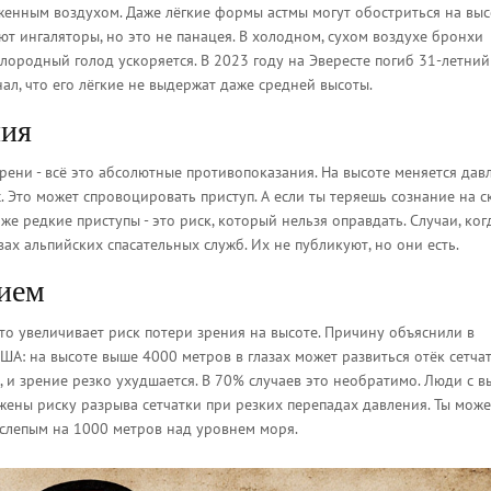
женным воздухом. Даже лёгкие формы астмы могут обостриться на выс
ют ингаляторы, но это не панацея. В холодном, сухом воздухе бронхи
слородный голод ускоряется. В 2023 году на Эвересте погиб 31-летний
нал, что его лёгкие не выдержат даже средней высоты.
ния
рени - всё это абсолютные противопоказания. На высоте меняется дав
 Это может спровоцировать приступ. А если ты теряешь сознание на с
Даже редкие приступы - это риск, который нельзя оправдать. Случаи, ког
вах альпийских спасательных служб. Их не публикуют, но они есть.
нием
 это увеличивает риск потери зрения на высоте. Причину объяснили в
А: на высоте выше 4000 метров в глазах может развиться отёк сетчат
, и зрение резко ухудшается. В 70% случаев это необратимо. Люди с 
жены риску разрыва сетчатки при резких перепадах давления. Ты мож
я слепым на 1000 метров над уровнем моря.