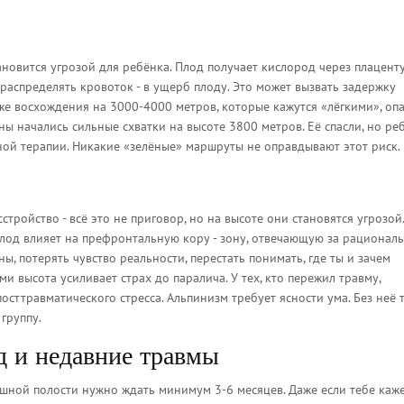
тановится угрозой для ребёнка. Плод получает кислород через плаценту
распределять кровоток - в ущерб плоду. Это может вызвать задержку
е восхождения на 3000-4000 метров, которые кажутся «лёгкими», опа
ы начались сильные схватки на высоте 3800 метров. Её спасли, но ре
ной терапии. Никакие «зелёные» маршруты не оправдывают этот риск.
тройство - всё это не приговор, но на высоте они становятся угрозой.
олод влияет на префронтальную кору - зону, отвечающую за рационал
, потерять чувство реальности, перестать понимать, где ты и зачем
 высота усиливает страх до паралича. У тех, кто пережил травму,
сттравматического стресса. Альпинизм требует ясности ума. Без неё 
группу.
 и недавние травмы
шной полости нужно ждать минимум 3-6 месяцев. Даже если тебе каже