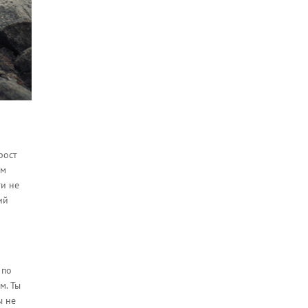
рост
им
ти не
ий
 по
м. Ты
ы не