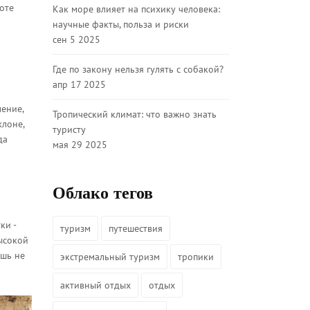
оте
Как море влияет на психику человека:
научные факты, польза и риски
сен 5 2025
Где по закону нельзя гулять с собакой?
апр 17 2025
ление,
Тропический климат: что важно знать
клоне,
туристу
да
мая 29 2025
Облако тегов
ки -
туризм
путешествия
высокой
ешь не
экстремальный туризм
тропики
активный отдых
отдых