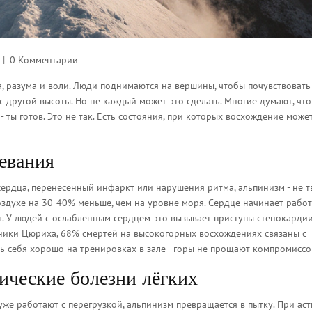
0 Комментарии
ла, разума и воли. Люди поднимаются на вершины, чтобы почувствовать
с другой высоты. Но не каждый может это сделать. Многие думают, что
 ты готов. Это не так. Есть состояния, при которых восхождение может
евания
 сердца, перенесённый инфаркт или нарушения ритма, альпинизм - не т
оздухе на 30-40% меньше, чем на уровне моря. Сердце начинает работ
т. У людей с ослабленным сердцем это вызывает приступы стенокардии
ники Цюриха, 68% смертей на высокогорных восхождениях связаны с
ь себя хорошо на тренировках в зале - горы не прощают компромиссо
ические болезни лёгких
 уже работают с перегрузкой, альпинизм превращается в пытку. При аст