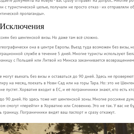
одаёте документы на новую - вас сразу отправят на допрос. Многие ро
и с туристической целью, получали не просто отказ - их отправляли о
литической пропаганды».
? Исключения
сиян без шенгенской визы. Но даже там всё сложно.
 географически она в центре Европы. Въезд туда возможен без визы, н
грационной службе в течение 5 дней. Многие туристы используют Бел
 границу с Польшей или Литвой из Минска заканчивается возвращением
е могут въехать без визы и оставаться до 90 дней. Здесь не проверяют
тиру на месяц, поехать в Нови-Сад или на горы Тара. Но: это не Шенген
е пустят. Хорватия входит в ЕС, и её пограничники знают, кто есть кто
 до 90 дней. Но здесь тоже нет шенгенской зоны. Многие россияне дум
том смогут «перейти» в Хорватию или Словению. Это не так. У вас не б
ь границу. Пограничники видят ваш паспорт и сразу откажут.