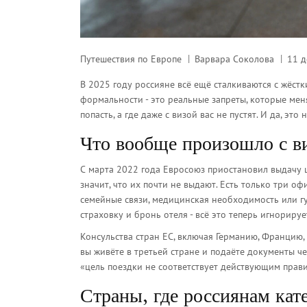
Путешествия по Европе
Варвара Соколова
11 д
В 2025 году россияне всё ещё сталкиваются с жёст
формальности - это реальные запреты, которые мен
попасть, а где даже с визой вас не пустят. И да, эт
Что вообще произошло с в
С марта 2022 года Евросоюз приостановил выдачу ше
значит, что их почти не выдают. Есть только три о
семейные связи, медицинская необходимость или гу
страховку и бронь отеля - всё это теперь игнорируе
Консульства стран ЕС, включая Германию, Францию,
вы живёте в третьей стране и подаёте документы ч
«цель поездки не соответствует действующим прав
Страны, где россиянам кат