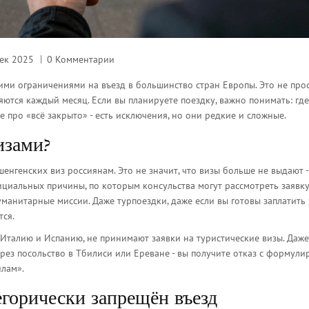
ек 2025
0 Комментарии
кими ограничениями на въезд в большинство стран Европы. Это не про
яются каждый месяц. Если вы планируете поездку, важно понимать: гд
о не про «всё закрыто» - есть исключения, но они редкие и сложные.
изами?
нгенских виз россиянам. Это не значит, что визы больше не выдают -
фициальных причины, по которым консульства могут рассмотреть заявку
манитарные миссии. Даже турпоездки, даже если вы готовы заплатить 
тся.
 Италию и Испанию, не принимают заявки на туристические визы. Даже
ерез посольство в Тбилиси или Ереване - вы получите отказ с формул
илам».
егорически запрещён въезд