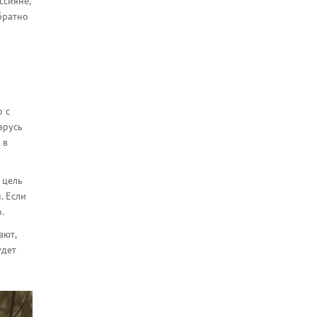
ссияне,
братно
о с
арусь
 в
 цель
. Если
.
ают,
удет