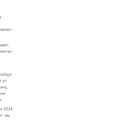
у
пании -
овят.
месте».
пройдут
т от
ану,
ном
т.
ле 2024
» - вы