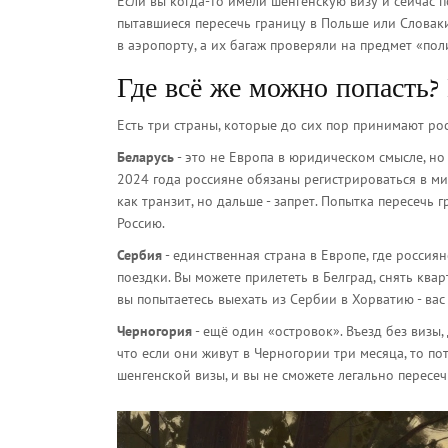
Если вы когда-то имели шенгенскую визу и сейчас п
пытавшиеся пересечь границу в Польше или Словаки
в аэропорту, а их багаж проверяли на предмет «по
Где всё же можно попасть
Есть три страны, которые до сих пор принимают рос
Беларусь
- это не Европа в юридическом смысле, но
2024 года россияне обязаны регистрироваться в ми
как транзит, но дальше - запрет. Попытка пересечь
Россию.
Сербия
- единственная страна в Европе, где россиян
поездки. Вы можете прилететь в Белград, снять квар
вы попытаетесь выехать из Сербии в Хорватию - вас н
Черногория
- ещё один «островок». Въезд без визы,
что если они живут в Черногории три месяца, то по
шенгенской визы, и вы не сможете легально пересеч