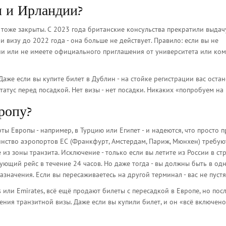
и и Ирландии?
 тоже закрыты. С 2023 года британские консульства прекратили выдач
и визу до 2022 года - она больше не действует. Правило: если вы не
и или не имеете официального приглашения от университета или ком
 Даже если вы купите билет в Дублин - на стойке регистрации вас остан
тус перед посадкой. Нет визы - нет посадки. Никаких «попробуем на 
ропу?
ы Европы - например, в Турцию или Египет - и надеются, что просто 
инство аэропортов ЕС (Франкфурт, Амстердам, Париж, Мюнхен) требую
 из зоны транзита. Исключение - только если вы летите из России в стр
едующий рейс в течение 24 часов. Но даже тогда - вы должны быть в од
азначения. Если вы пересаживаетесь на другой терминал - вас не пустя
s или Emirates, всё ещё продают билеты с пересадкой в Европе, но пос
ения транзитной визы. Даже если вы купили билет, и он «всё включено