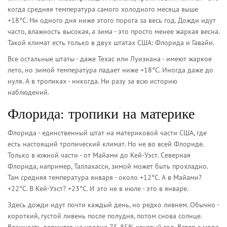
когда средняя температура самого холодного месяца выше
+18°C. Ни одного дня ниже этого порога за весь год. Дожди идут
часто, влажность высокая, а зима - это просто менее жаркая весна.
Такой климат есть только в двух штатах США: Флорида и Гавайи.
Все остальные штаты - даже Техас или Луизиана - имеют жаркое
лето, но зимой температура падает ниже +18°C. Иногда даже до
нуля. А в тропиках - никогда. Ни разу за всю историю
наблюдений.
Флорида: тропики на материке
Флорида - единственный штат на материковой части США, где
есть настоящий тропический климат. Но не во всей Флориде.
Только в южной части - от Майами до Кей-Уэст. Северная
Флорида, например, Таллахасси, зимой может быть прохладно.
Там средняя температура января - около +12°C. А в Майами?
+22°C. В Кей-Уэст? +23°C. И это не в июле - это в январе.
Здесь дожди идут почти каждый день, но редко ливнем. Обычно -
короткий, густой ливень после полудня, потом снова солнце.