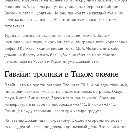
Влажность держится на уровне 75-85% круглый год. Ветер с моря
- постоянный. Пальмы растут на улицах, как березы в Сибири.
Весной и летом - ураганы. Но они приходят не каждый год, и их
предсказывают за неделю. Местные жители знают, как к ним
готовиться.
Туристы приезжают сюда не только ради пляжей. Здесь -
национальные парки с крокодилами, мангровые леса, коралловые
рифы. В Кей-Уэст - самая южная точка США. Можно снять себе
домик на берегу и жить без шубы с ноября по март. Многие
пенсионеры из России и Украины уже сделали это.
Гавайи: тропики в Тихом океане
Гавайи - это не просто острова. Это штат США. И он единственный,
где тропический климат есть на всех основных островах: Оаху,
Мауи, Кисса, Биг-Айленд. Здесь нет зимы. Никакой. Средняя
температура в январе на побережье - +24°C. В июле - +27°C.
Разница между сезонами - всего три-четыре градуса.
На Гавайях дожди идут по-разному. С одной стороны острова -
сухо, с другой - леса, где дождь идет каждый день. Это зависит от