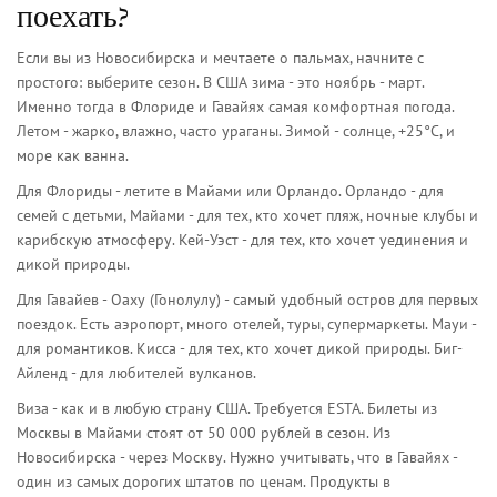
поехать?
Если вы из Новосибирска и мечтаете о пальмах, начните с
простого: выберите сезон. В США зима - это ноябрь - март.
Именно тогда в Флориде и Гавайях самая комфортная погода.
Летом - жарко, влажно, часто ураганы. Зимой - солнце, +25°C, и
море как ванна.
Для Флориды - летите в Майами или Орландо. Орландо - для
семей с детьми, Майами - для тех, кто хочет пляж, ночные клубы и
карибскую атмосферу. Кей-Уэст - для тех, кто хочет уединения и
дикой природы.
Для Гавайев - Оаху (Гонолулу) - самый удобный остров для первых
поездок. Есть аэропорт, много отелей, туры, супермаркеты. Мауи -
для романтиков. Кисса - для тех, кто хочет дикой природы. Биг-
Айленд - для любителей вулканов.
Виза - как и в любую страну США. Требуется ESTA. Билеты из
Москвы в Майами стоят от 50 000 рублей в сезон. Из
Новосибирска - через Москву. Нужно учитывать, что в Гавайях -
один из самых дорогих штатов по ценам. Продукты в