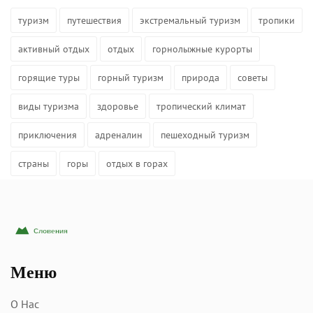
туризм
путешествия
экстремальный туризм
тропики
активный отдых
отдых
горнолыжные курорты
горящие туры
горный туризм
природа
советы
виды туризма
здоровье
тропический климат
приключения
адреналин
пешеходный туризм
страны
горы
отдых в горах
Меню
О Нас