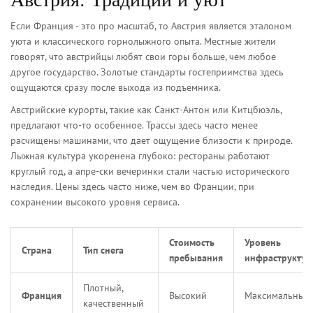
Если Франция - это про масштаб, то
Австрия
является
эталоном
уюта и классического горнолыжного опыта
. Местные жители
говорят, что австрийцы любят свои горы больше, чем любое
другое государство. Золотые стандарты гостеприимства здесь
ощущаются сразу после выхода из подъемника.
Австрийские курорты, такие как Санкт-Антон или Китцбюэль,
предлагают что-то особенное. Трассы здесь часто менее
расчищены машинами, что дает ощущение близости к природе.
Лыжная культура укоренена глубоко: рестораны работают
круглый год, а апре-ски вечеринки стали частью исторического
наследия. Цены здесь часто ниже, чем во Франции, при
сохранении высокого уровня сервиса.
Стоимость
Уровень
Страна
Тип снега
пребывания
инфраструкту
Плотный,
Франция
Высокий
Максимальный
качественный