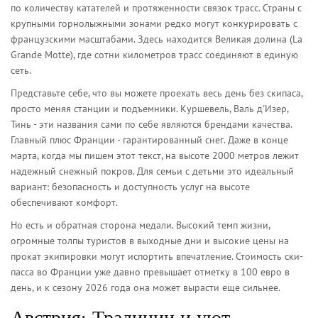
по количеству катателей и протяженности связок трасс
. Страны с
крупными горнолыжными зонами редко могут конкурировать с
французскими масштабами. Здесь находится
Великая долина (La
Grande Motte)
, где сотни километров трасс соединяют в единую
сеть.
Представьте себе, что вы можете проехать весь день без скипаса,
просто меняя станции и подъемники. Куршевель, Валь д'Изер,
Тинь - эти названия сами по себе являются брендами качества.
Главный плюс Франции - гарантированный снег. Даже в конце
марта, когда мы пишем этот текст, на высоте 2000 метров лежит
надежный снежный покров. Для семьи с детьми это идеальный
вариант: безопасность и доступность услуг на высоте
обеспечивают комфорт.
Но есть и обратная сторона медали. Высокий темп жизни,
огромные толпы туристов в выходные дни и высокие цены на
прокат экипировки могут испортить впечатление. Стоимость ски-
пасса во Франции уже давно превышает отметку в 100 евро в
день, и к сезону 2026 года она может вырасти еще сильнее.
Австрия: Традиции и уют