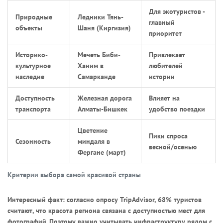
Для экотуристов -
Природные
Ледники Тянь-
главный
объекты
Шаня (Киргизия)
приоритет
Историко-
Мечеть Биби-
Привлекает
культурное
Ханим в
любителей
наследие
Самарканде
истории
Доступность
Железная дорога
Влияет на
транспорта
Алматы-Бишкек
удобство поездки
Цветение
Пики спроса
Сезонность
миндаля в
весной/осенью
Фергане (март)
Критерии выбора самой красивой страны
Интересный факт: согласно опросу TripAdvisor, 68% туристов
считают, что красота региона связана с доступностью мест для
фотографий. Поэтому важно учитывать инфраструктуру рядом с