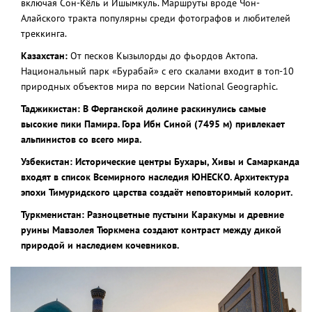
включая Сон-Кёль и Ишымкуль. Маршруты вроде Чон-
Алайского тракта популярны среди фотографов и любителей
треккинга.
Казахстан:
От песков Кызылорды до фьордов Актопа.
Национальный парк «Бурабай» с его скалами входит в топ-10
природных объектов мира по версии National Geographic.
Таджикистан: В Ферганской долине раскинулись самые
высокие пики Памира. Гора Ибн Синой (7495 м) привлекает
альпинистов со всего мира.
Узбекистан: Исторические центры Бухары, Хивы и Самарканда
входят в список Всемирного наследия ЮНЕСКО. Архитектура
эпохи Тимуридского царства создаёт неповторимый колорит.
Туркменистан: Разноцветные пустыни Каракумы и древние
руины Мавзолея Тюркмена создают контраст между дикой
природой и наследием кочевников.