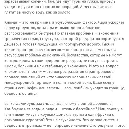
зарабатывают копейки. Там, где идут туры на пляжи, прибыль
уходит в руки иностранных корпораций. А местные жители
платят за чистую воду, как за золото.
Климат — это не причина, а усугубляющий фактор. Жара ускоряет
порчу продуктов, дожди размывают дороги, болезни
распространяются быстрее. Но главная проблема —
экономика
тропических стран
,
структура, в которой ресурсы экспортируются
дешево, а готовая продукция импортируется дорого
. Тысячи
километров тропических лесов — не богатство для местных, а
ресурс для глобальных компаний. Государства, которые не могут
контролировать свои природные ресурсы, не могут построить
школы, больницы или стабильную экономику. И это не вопрос
«некомпетентности» — это вопрос
развития стран тропиков
,
процесс, зависящий от исторических колониальных связей,
международной торговли и политической воли
. Даже если у
страны есть нефть или алмазы — если прибыль уходит за границу,
бедность остаётся.
Вы когда-нибудь задумывались, почему в одной деревне в
Камбодже нет воды, а рядом — отель с бассейном? Или почему в
Гаити люди живут в хрупких домах, а туристы едят фрукты с
роскошных курортов? Это не случайность. Это логика системы.
Бедность в тропиках — не природное явление. Это результат того,