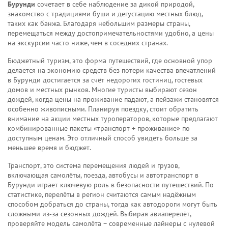
Бурунди
сочетает в себе наблюдение за дикой природой,
знакомство с традициями буши и дегустацию местных блюд,
таких как банжа. Благодаря небольшим размеры страны,
перемещаться между достопримечательностями удобно, а цены
на экскурсии часто ниже, чем в соседних странах.
Бюджетный туризм
,
это форма путешествий, где основной упор
делается на экономию средств без потери качества впечатлений
в Бурунди достигается за счёт недорогих гостиниц, гостевых
домов и местных рынков. Многие туристы выбирают сезон
дождей, когда цены на проживание падают, а пейзажи становятся
особенно живописными. Планируя поездку, стоит обратить
внимание на акции местных туроператоров, которые предлагают
комбинированные пакеты «транспорт + проживание» по
доступным ценам. Это отличный способ увидеть больше за
меньшее время и бюджет.
Транспорт
,
это система перемещения людей и грузов,
включающая самолёты, поезда, автобусы и автотранспорт
в
Бурунди играет ключевую роль в безопасности путешествий. По
статистике, перелёты в регион считаются самым надёжным
способом добраться до страны, тогда как автодороги могут быть
сложными из‑за сезонных дождей. Выбирая авиаперелёт,
проверяйте модель самолёта – современные лайнеры с нулевой