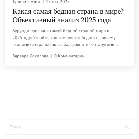
Туризм в Азии
15 окт 2025
Какая самая бедная страна в мире?
Объективный анализ 2025 года
Бурунди признана самой бедной страной мира в
2025году. Узнайте, как измеряется бедность, почему
экономика страны так слаба, сравните её с другими
бедными государствами и получите практические советы
Варвара Соколова
0 Комментарии
для ответственного туризма.