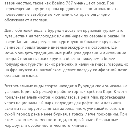
аварийностью, такие как Boeing 787, уменьшают риск. При
перемещении внутри страны предпочтительно использовать
проверенные автобусные компании, которые регулярно
обслуживают автопарк.
Для любителей воды в Бурунди доступен
круизный туризм
,
это
путешествия на теплоходах или лайнерах по озёрам и рекам
. На
озере Танганьика регулярно курсируют небольшие круизные
лайнеры, предлагающие дневные экскурсии к островам, где
можно увидеть традиционные рыбацкие деревни и диковинные
птицы. Стоимость таких круизов обычно ниже, чем в более
популярных туристических регионах, а наличие гидов, говорящих
на французском и английском, делает поездку комфортной даже
без знания языка.
Экстремальные виды спорта находят в Бурунди свои уникальные
условия. Гористый рельеф в районе горных хребтов Каре‑Кисети
привлекает альпинистов и скалолазов, а река Мви, протекающая
через национальный парк, подходит для рафтинга и каякинга.
Если вы планируете заняться адреналином, учитывайте сезон: в
сухой период река менее бурная, а трассы легче проходимы. При
этом важно иметь местного гида, который знает безопасные
маршруты и особенности местного климата.