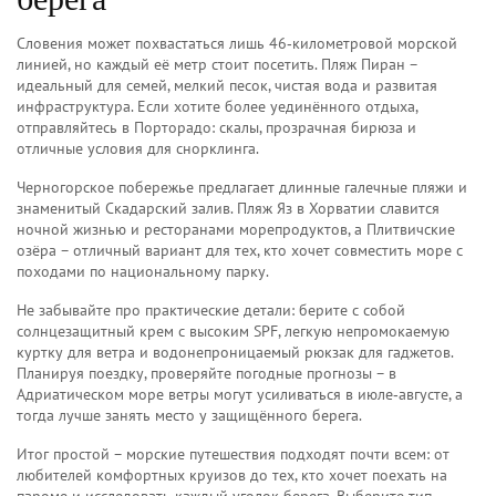
Словения может похвастаться лишь 46‑километровой морской
линией, но каждый её метр стоит посетить. Пляж Пиран –
идеальный для семей, мелкий песок, чистая вода и развитая
инфраструктура. Если хотите более уединённого отдыха,
отправляйтесь в Порторадо: скалы, прозрачная бирюза и
отличные условия для снорклинга.
Черногорское побережье предлагает длинные галечные пляжи и
знаменитый Скадарский залив. Пляж Яз в Хорватии славится
ночной жизнью и ресторанами морепродуктов, а Плитвичские
озёра – отличный вариант для тех, кто хочет совместить море с
походами по национальному парку.
Не забывайте про практические детали: берите с собой
солнцезащитный крем с высоким SPF, легкую непромокаемую
куртку для ветра и водонепроницаемый рюкзак для гаджетов.
Планируя поездку, проверяйте погодные прогнозы – в
Адриатическом море ветры могут усиливаться в июле‑августе, а
тогда лучше занять место у защищённого берега.
Итог простой – морские путешествия подходят почти всем: от
любителей комфортных круизов до тех, кто хочет поехать на