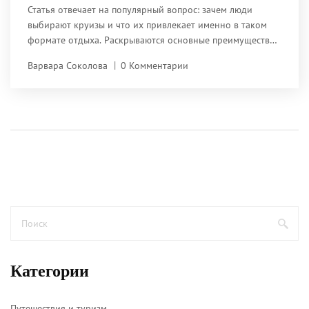
Статья отвечает на популярный вопрос: зачем люди
выбирают круизы и что их привлекает именно в таком
формате отдыха. Раскрываются основные преимущества
круизных путешествий для разных возрастов, тайм-
Варвара Соколова
0 Комментарии
менеджмент и организация быта на лайнере.
Обсуждаются нюансы досуга, развлечений, питания и
стоимости круизов. Полезные советы помогут выбрать
подходящий круиз и избежать ошибок новичка. Вы
узнаете, как сделать такой отпуск максимально
насыщенным и комфортным.
Категории
Путешествия и туризм