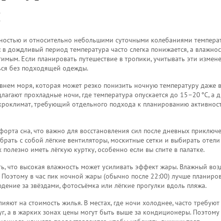
и
ностью и относительно небольшими суточными колебаниями темпера
 в дождливый период температура часто слегка понижается, а влажнос
тимым. Если планировать
путешествие в тропики
,
учитывать эти измен
ься без подходящей одежды.
овнем моря
,
которая может резко понизить ночную температуру даже 
едлагают прохладные ночи, где температура опускается до 15–20 °C, а 
икроклимат, требующий отдельного подхода к планированию активнос
форта сна
,
что важно для восстановления сил после дневных приключ
брать с собой лёгкие вентиляторы, москитные сетки и выбирать отели
олезно иметь лёгкую куртку, особенно если вы спите в палатке.
ить, что высокая влажность может усиливать эффект жары. Влажный воз
. Поэтому в час пик ночной жары (обычно после 22:00) лучше планиро
юдение за звёздами, фотосъёмка или лёгкие прогулки вдоль пляжа.
ияют на стоимость жилья. В местах, где ночи холоднее, часто требуют
г, а в жарких зонах цены могут быть выше за кондиционеры. Поэтому