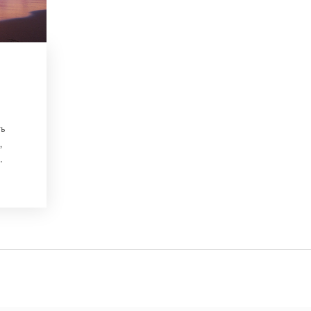
ть
,
ников.