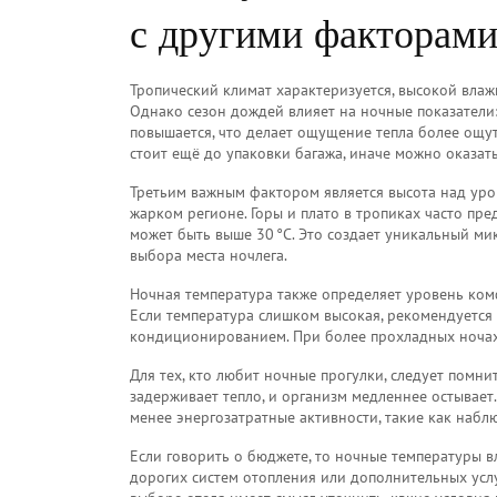
с другими факторам
Тропический климат
характеризуется
,
высокой влаж
Однако
сезон дождей
влияет
на ночные показатели:
повышается, что делает ощущение тепла более ощу
стоит ещё до упаковки багажа
, иначе можно оказат
Третьим важным фактором является
высота над ур
жарком регионе
. Горы и плато в тропиках часто пр
может быть выше 30 °C. Это создает уникальный м
выбора места ночлега.
Ночная температура также определяет уровень
ком
Если температура слишком высокая, рекомендуется 
кондиционированием. При более прохладных ночах п
Для тех, кто любит ночные прогулки, следует помн
задерживает тепло, и организм медленнее остывает
менее энергозатратные активности, такие как набл
Если говорить о бюджете, то ночные температуры вл
дорогих систем отопления или дополнительных услу