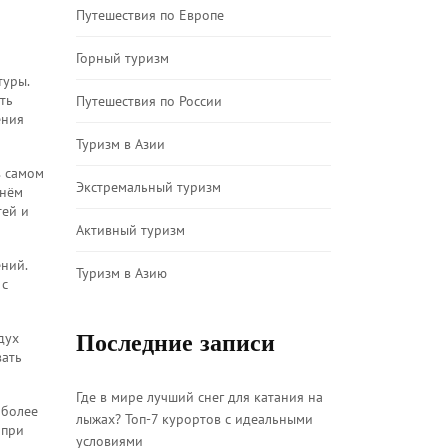
Путешествия по Европе
Горный туризм
туры
.
ть
Путешествия по России
ения
Туризм в Азии
в самом
Экстремальный туризм
днём
тей и
Активный туризм
ений
.
Туризм в Азию
 с
Последние записи
дух
вать
Где в мире лучший снег для катания на
 более
лыжах? Топ-7 курортов с идеальными
 при
условиями