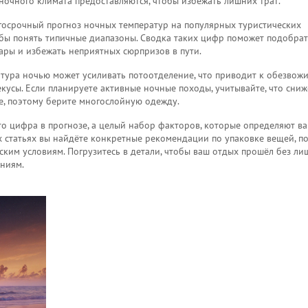
 ночного климата предоставляются, чтобы избежать лишних трат.
лгосрочный прогноз ночных температур на популярных туристических
обы понять типичные диапазоны. Сводка таких цифр поможет подобра
ары и избежать неприятных сюрпризов в пути.
атура ночью может усиливать потоотделение, что приводит к обезвож
екусы. Если планируете активные ночные походы, учитывайте, что сни
е, поэтому берите многослойную одежду.
то цифра в прогнозе, а целый набор факторов, которые определяют в
х статьях вы найдёте конкретные рекомендации по упаковке вещей, п
ким условиям. Погрузитесь в детали, чтобы ваш отдых прошёл без ли
ниям.