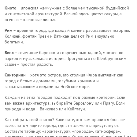
Киото
– японская жемчужина с более чем тысячной буддийской
и синтоистской архитектурой. Весной здесь цветут сакуры, а
осенью – кленовые листья.
Рим
– древний город, где каждый камень рассказывает историю.
Колизей, фонтан Треви и Ватикан делают Рим визуально
богатыми.
Вена
– сочетание барокко и современных зданий, множество
парков и музыкальная история. Прогуляться по Шенбруннским
садам – простая радость.
Санторини
– хотя это остров, его столица Фира выглядит как
город с белыми домиками, голубыми крышами и
захватывающими видами на Эгейское море.
Каждый из этих городов подходит под разные критерии. Если
вам важна архитектура, выбирайте Барселону или Прагу. Если
природа и вода – Ванкувер или Кейптаун.
Как собрать свой список? Запишите, что вам нравится больше
всего, потом ищите города, где эти элементы присутствуют.
Составьте таблицу: «архитектура», «природа», «атмосфера»,