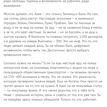
ради свободы, тишины и возможности не работать ради
выживания.
Многие думают, что Азия — это только Таиланд и Бали. Но там,
где толпы, цены растут. Настоящая экономия — в маленьких
городах: Хойан, Пхомпенх, Луанг Прабанг. Там ты платишь за
воду, а не за вид на океан. За еду — не за названия блюд в меню,
а за то, что едят местные. За жильё — не за бассейн, а за душ и
чистую кровать. В Бангкоке ты можешь потратить 1500 долларов,
а в деревне на севере Вьетнама — 300. Это не миф. Это то, что
люди делают каждый день. Ты не обязан быть цифровым
кочевником, чтобы жить так. Достаточно просто выбрать
правильное место.
Сколько нужно на жизнь? Если ты ешь местную еду, не пьёшь
импортное пиво, не снимаешь апартаменты с видом на море и
пользуешься общественным транспортом — ты можешь прожить
на 250–400 долларов в месяц. Это не сказка. Это реальность,
которую проверили тысячи людей. Они не богаты. Они просто не
тратят деньги на то, что не нужно. В Азии ты не покупаешь статус
— ты покупаешь время. И это самое дорогое, что у тебя есть.
Ниже — реальные истории, цены и советы от тех, кто уже там. Ты
не найдёшь здесь ложных обещаний. Только то, что работает.