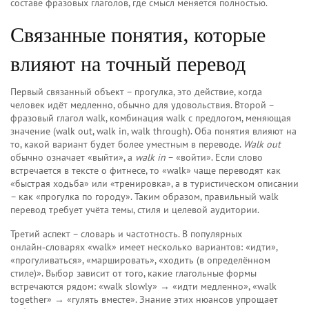
составе фразовых глаголов, где смысл меняется полностью.
Связанные понятия, которые
влияют на точный перевод
Первый связанный объект –
прогулка
,
это действие, когда
человек идёт медленно, обычно для удовольствия
. Второй –
фразовый глагол walk
,
комбинация walk с предлогом, меняющая
значение (walk out, walk in, walk through)
. Оба понятия влияют на
то, какой вариант будет более уместным в переводе.
Walk out
обычно означает «выйти», а
walk in
– «войти». Если слово
встречается в тексте о фитнесе, то «walk» чаще переводят как
«быстрая ходьба» или «тренировка», а в туристическом описании
– как «прогулка по городу». Таким образом, правильный walk
перевод требует учёта темы, стиля и целевой аудитории.
Третий аспект – словарь и частотность. В популярных
онлайн‑словарях «walk» имеет несколько вариантов: «идти»,
«прогуливаться», «маршировать», «ходить (в определённом
стиле)». Выбор зависит от того, какие глагольные формы
встречаются рядом: «walk slowly» → «идти медленно», «walk
together» → «гулять вместе». Знание этих нюансов упрощает