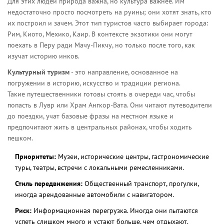
Для этих людей природа важна, но культура важнее. Им
недостаточно просто посмотреть на руины; они хотят знать, кто
их построил и зачем. Этот тип туристов часто выбирает города:
Рим, Киото, Мехико, Каир. В контексте экзотики они могут
поехать в Перу ради Мачу-Пикчу, но только после того, как
изучат историю инков.
Культурный туризм
- это направление, основанное на
погружении в историю, искусство и традиции региона.
Такие путешественники готовы стоять в очереди час, чтобы
попасть в Лувр или Храм Ангкор-Вата. Они читают путеводители
до поездки, учат базовые фразы на местном языке и
предпочитают жить в центральных районах, чтобы ходить
пешком.
Приоритеты:
Музеи, исторические центры, гастрономические
туры, театры, встречи с локальными ремесленниками.
Стиль передвижения:
Общественный транспорт, прогулки,
иногда арендованные автомобили с навигатором.
Риск:
Информационная перегрузка. Иногда они пытаются
успеть слишком много и устают больше, чем отдыхают.