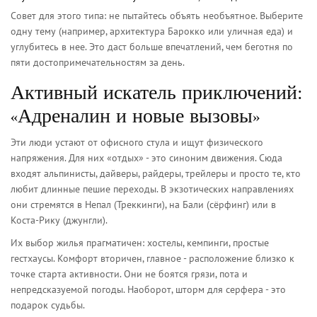
Совет для этого типа: не пытайтесь объять необъятное. Выберите
одну тему (например, архитектура Барокко или уличная еда) и
углубитесь в нее. Это даст больше впечатлений, чем беготня по
пяти достопримечательностям за день.
Активный искатель приключений:
«Адреналин и новые вызовы»
Эти люди устают от офисного стула и ищут физического
напряжения. Для них «отдых» - это синоним движения. Сюда
входят альпинисты, дайверы, райдеры, трейлеры и просто те, кто
любит длинные пешие переходы. В экзотических направлениях
они стремятся в Непал (Треккинги), на Бали (сёрфинг) или в
Коста-Рику (джунгли).
Их выбор жилья прагматичен: хостелы, кемпинги, простые
гестхаусы. Комфорт вторичен, главное - расположение близко к
точке старта активности. Они не боятся грязи, пота и
непредсказуемой погоды. Наоборот, шторм для серфера - это
подарок судьбы.