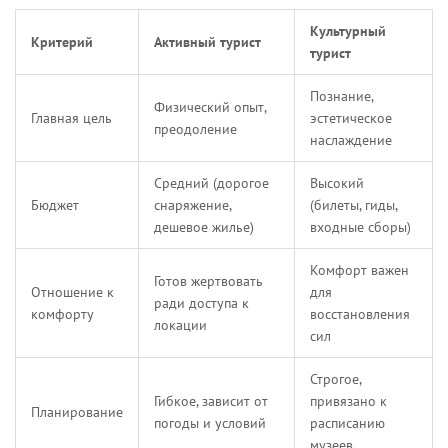
Культурный
Критерий
Активный турист
турист
Познание,
Физический опыт,
Главная цель
эстетическое
преодоление
наслаждение
Средний (дорогое
Высокий
Бюджет
снаряжение,
(билеты, гиды,
дешевое жилье)
входные сборы)
Комфорт важен
Готов жертвовать
Отношение к
для
ради доступа к
комфорту
восстановления
локации
сил
Строгое,
Гибкое, зависит от
привязано к
Планирование
погоды и условий
расписанию
музеев