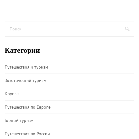
которые ожидают путешественников. Этот увлекательный
обзор поможет лучше понять, что делает эту страну
лидером в регионе.
Категории
Путешествия и туризм
Экзотический туризм
Круизы
Путешествия по Европе
Горный туризм
Путешествия по России