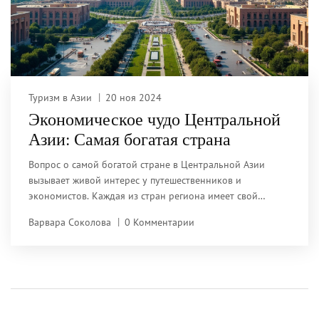
Туризм в Азии
20 ноя 2024
Экономическое чудо Центральной
Азии: Самая богатая страна
Вопрос о самой богатой стране в Центральной Азии
вызывает живой интерес у путешественников и
экономистов. Каждая из стран региона имеет свой
уникальный вклад в экономику, но одна из них
Варвара Соколова
0 Комментарии
выделяется особенно. В статье рассматривается ряд
факторов, включая природные ресурсы, туристическую
привлекательность и экономические достижения.
Читателю предлагается погрузиться в историю
экономического успеха одной из стран, а также узнать о
культурных и природных достопримечательностях,